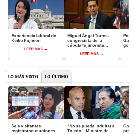
Experiencia laboral de
Miguel Ángel Torres:
Perfi
Keiko Fujimori
congresista de la
Gabin
cúpula fujimorista
gobi
LEER MÁS
controlará el primer año
Fujim
LEER MÁS
del Senado
LO MÁS VISTO
LO ÚLTIMO
Seis visitantes
“No se puede indultar a
Gobie
registraron reuniones
Toledo”: Ministro de
prom