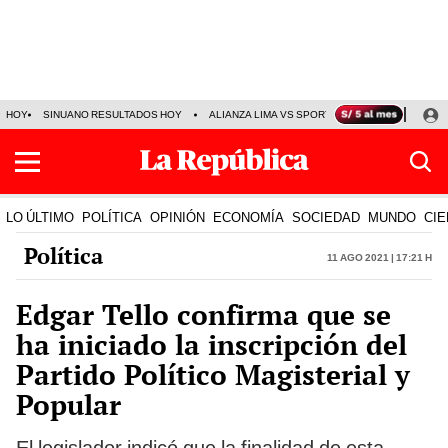
HOY
SINUANO RESULTADOS HOY
ALIANZA LIMA VS SPORT BOYS
JORGE MES
LO ÚLTIMO
POLÍTICA
OPINIÓN
ECONOMÍA
SOCIEDAD
MUNDO
CIE
Política
11 Ago 2021 | 17:21 h
Edgar Tello confirma que se
ha iniciado la inscripción del
Partido Político Magisterial y
Popular