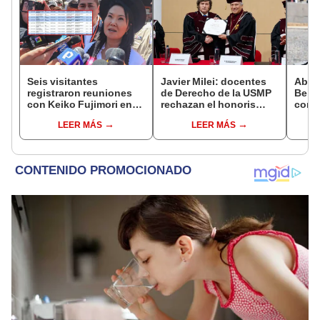
Seis visitantes
Javier Milei: docentes
Abuc
registraron reuniones
de Derecho de la USMP
Bein
con Keiko Fujimori en
rechazan el honoris
conm
las mismas horas que la
causa otorgado al
Batal
LEER MÁS
LEER MÁS
presidenta se
presidente de Argentina
encontraba en Junín