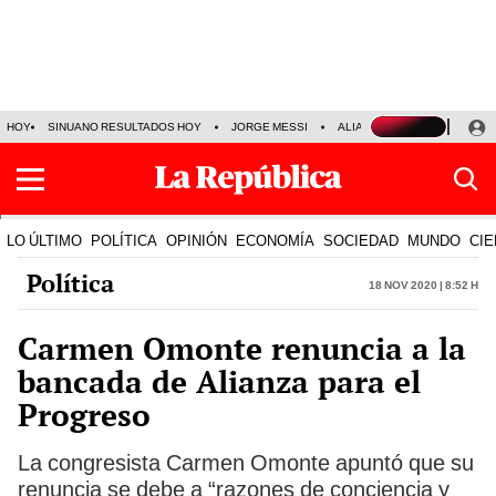
HOY
SINUANO RESULTADOS HOY
JORGE MESSI
ALIANZA LIMA VS SPORT BO
LO ÚLTIMO
POLÍTICA
OPINIÓN
ECONOMÍA
SOCIEDAD
MUNDO
CIE
Política
18 Nov 2020 | 8:52 h
Carmen Omonte renuncia a la
bancada de Alianza para el
Progreso
La congresista Carmen Omonte apuntó que su
renuncia se debe a “razones de conciencia y