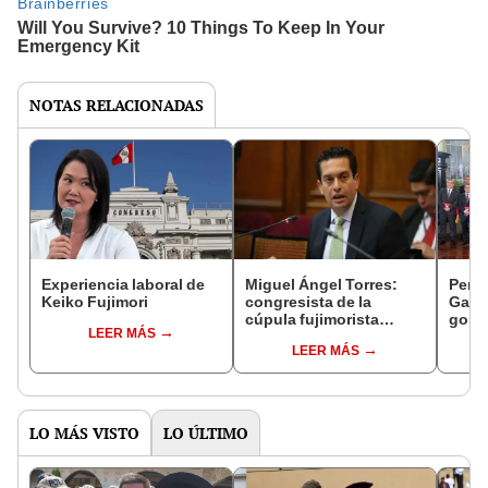
NOTAS RELACIONADAS
Experiencia laboral de
Miguel Ángel Torres:
Perfi
Keiko Fujimori
congresista de la
Gabin
cúpula fujimorista
gobi
LEER MÁS
controlará el primer año
Fujim
LEER MÁS
del Senado
LO MÁS VISTO
LO ÚLTIMO