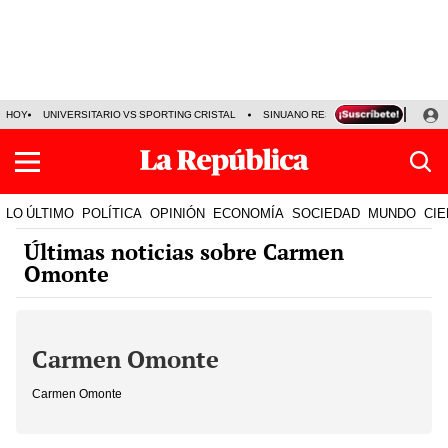
HOY
UNIVERSITARIO VS SPORTING CRISTAL
SINUANO RESULTADOS HOY
CA
LO ÚLTIMO
POLÍTICA
OPINIÓN
ECONOMÍA
SOCIEDAD
MUNDO
CIE
Últimas noticias sobre Carmen
Omonte
Carmen Omonte
Carmen Omonte