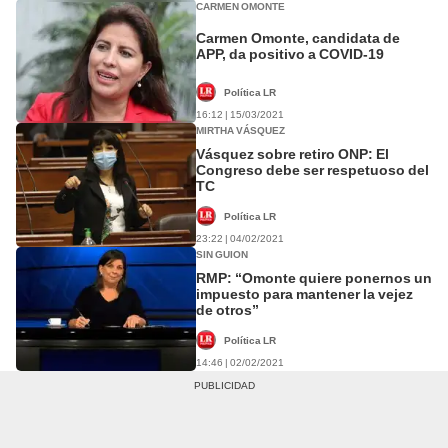
CARMEN OMONTE
Carmen Omonte, candidata de
APP, da positivo a COVID-19
Política LR
16:12 | 15/03/2021
MIRTHA VÁSQUEZ
Vásquez sobre retiro ONP: El
Congreso debe ser respetuoso del
TC
Política LR
23:22 | 04/02/2021
SIN GUION
RMP: “Omonte quiere ponernos un
impuesto para mantener la vejez
de otros”
Política LR
14:46 | 02/02/2021