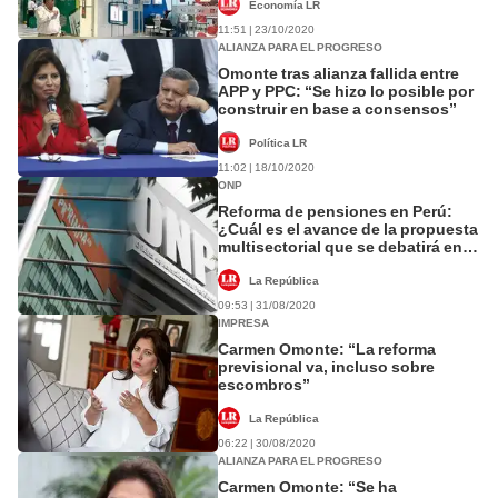
Economía LR
11:51 | 23/10/2020
ALIANZA PARA EL PROGRESO
Omonte tras alianza fallida entre
APP y PPC: “Se hizo lo posible por
construir en base a consensos”
Política LR
11:02 | 18/10/2020
ONP
Reforma de pensiones en Perú:
¿Cuál es el avance de la propuesta
multisectorial que se debatirá en el
Pleno?
La República
09:53 | 31/08/2020
IMPRESA
Carmen Omonte: “La reforma
previsional va, incluso sobre
escombros”
La República
06:22 | 30/08/2020
ALIANZA PARA EL PROGRESO
Carmen Omonte: “Se ha