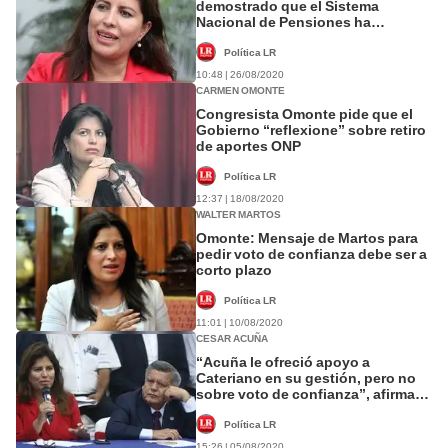
demostrado que el Sistema
Nacional de Pensiones ha
fracasado”
Política LR
10:48 | 26/08/2020
CARMEN OMONTE
Congresista Omonte pide que el
Gobierno “reflexione” sobre retiro
de aportes ONP
Política LR
12:37 | 18/08/2020
WALTER MARTOS
Omonte: Mensaje de Martos para
pedir voto de confianza debe ser a
corto plazo
Política LR
11:01 | 10/08/2020
CESAR ACUÑA
“Acuña le ofreció apoyo a
Cateriano en su gestión, pero no
sobre voto de confianza”, afirma
Omonte
Política LR
15:26 | 05/08/2020