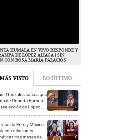
NTA HUMALA EN VIVO RESPONDE Y
RAMPA DE LÓPEZ ALIAGA | SIN
N CON ROSA MARÍA PALACIOS
 MÁS VISTO
LO ÚLTIMO
er Gonzáles señala que
ión de Roberto Burneo
1
 reelección de López
a no representan al JNE
rnos de Perú y México
blecen relaciones
2
máticas tras meses de