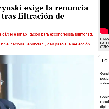
ynski exige la renuncia
 tras filtración de
 cárcel e inhabilitación para excongresista fujimorista
OLLA
LA T
 nivel nacional renuncian y dan paso a la reelección
GUIO
LO
Gunth
posic
sobre
Aliag
Gobie
resta
diplo