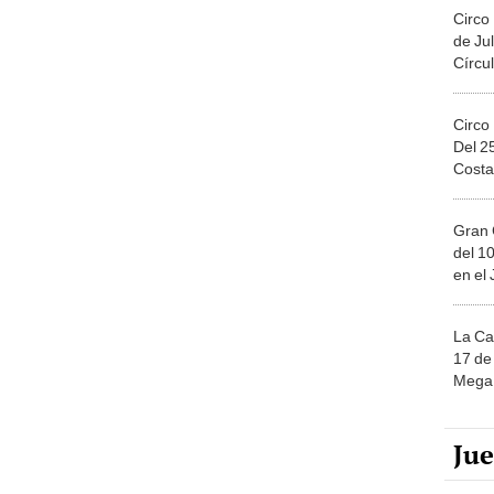
Circo
de Jul
Círcul
Circo
Del 2
Costa
Gran 
del 10
en el
La Ca
17 de 
Mega 
Ju