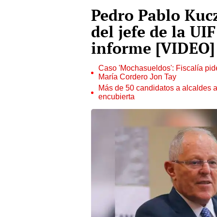
Pedro Pablo Kucz
del jefe de la UIF
informe [VIDEO]
Caso 'Mochasueldos': Fiscalía pide
María Cordero Jon Tay
Más de 50 candidatos a alcaldes a
encubierta