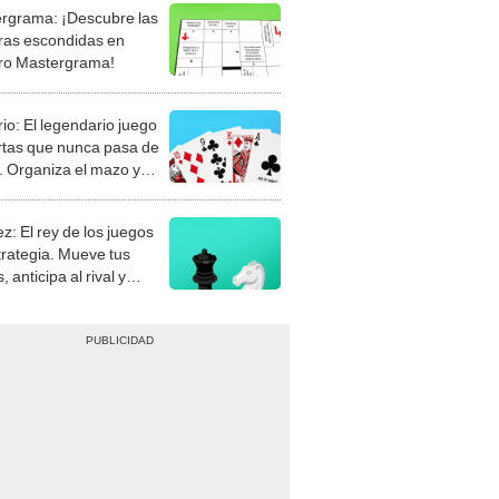
rgrama: ¡Descubre las
ras escondidas en
ro Mastergrama!
rio: El legendario juego
rtas que nunca pasa de
 Organiza el mazo y
stra tu habilidad.
z: El rey de los juegos
trategia. Mueve tus
, anticipa al rival y
gue el jaque mate.