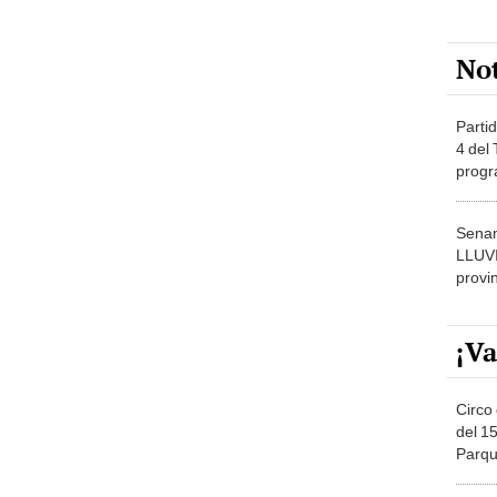
No
Partid
4 del
progr
dónde
Senam
LLUV
provi
¡Va
Circo 
del 15
Parqu
Migue