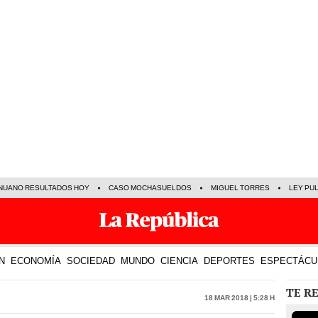
NUANO RESULTADOS HOY
CASO MOCHASUELDOS
MIGUEL TORRES
LEY PU
N
ECONOMÍA
SOCIEDAD
MUNDO
CIENCIA
DEPORTES
ESPECTÁCU
TE R
18 Mar 2018 | 5:28 h