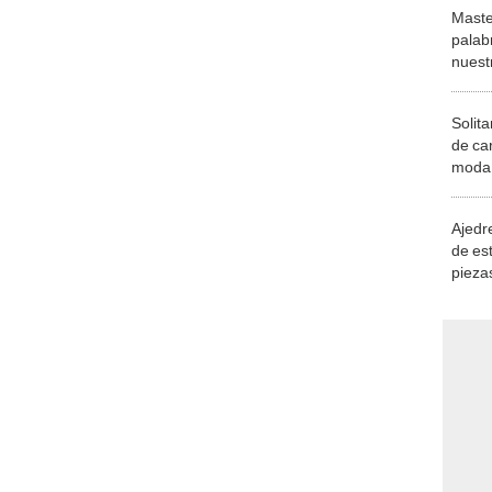
Maste
palab
nuest
Solita
de ca
moda.
demue
Ajedre
de es
piezas
consi