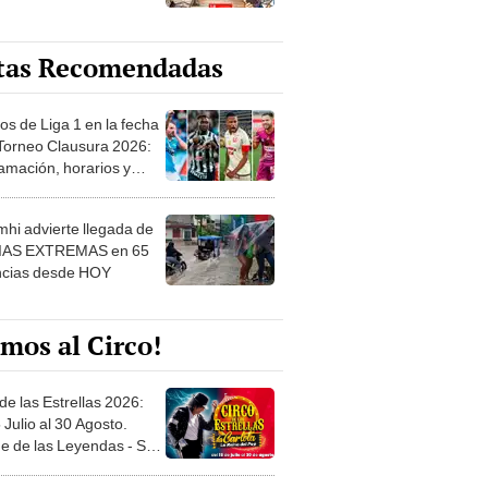
tas Recomendadas
os de Liga 1 en la fecha
 Torneo Clausura 2026:
amación, horarios y
 ver
hi advierte llegada de
IAS EXTREMAS en 65
ncias desde HOY
mos al Circo!
de las Estrellas 2026:
 Julio al 30 Agosto.
e de las Leyendas - San
l