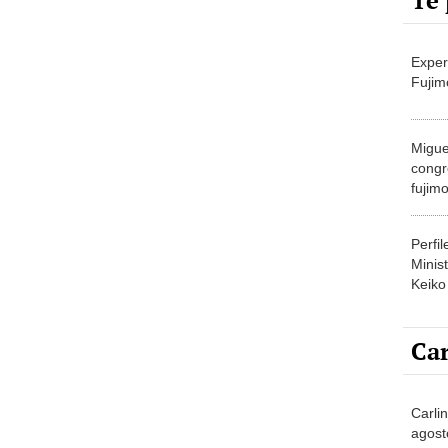
Te 
Exper
Fujim
Migue
congr
fujimo
prime
Perfi
Minist
Keiko
Car
Carli
agost