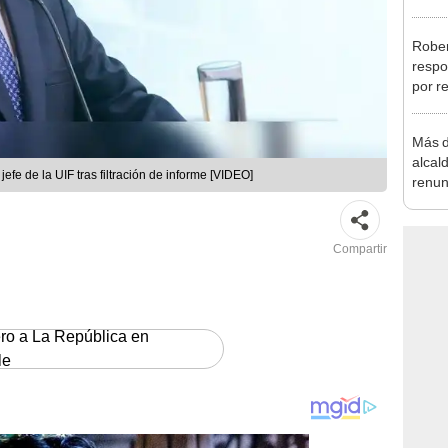
tensió
Rober
respo
por r
alcal
Más d
alcal
efe de la UIF tras filtración de informe [VIDEO]
renun
reele
Compartir
ero a La República en
le