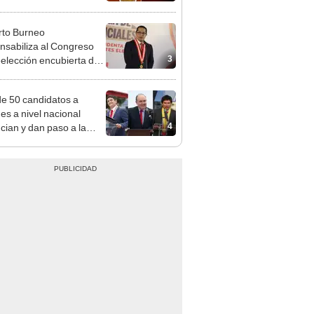
n política
to Burneo
nsabiliza al Congreso
3
eelección encubierta de
des
e 50 candidatos a
des a nivel nacional
4
cian y dan paso a la
cción encubierta