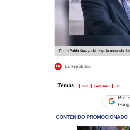
Pedro Pablo Kuczynski exige la renuncia del j
La República
PPK
LAVA JATO
UIF
Prefi
Goog