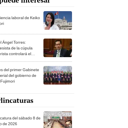
puede interesar
iencia laboral de Keiko
ori
l Ángel Torres:
esista de la cúpula
rista controlará el
r año del Senado
les del primer Gabinete
erial del gobierno de
 Fujimori
lincaturas
ncatura del sábado 8 de
o de 2026