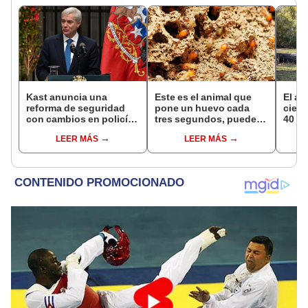
Kast anuncia una
Este es el animal que
El al
reforma de seguridad
pone un huevo cada
cienc
con cambios en policías
tres segundos, puede
40 añ
y sistema penitenciario
vivir hasta 50 años y
natur
LEER MÁS
LEER MÁS
de Chile
habita en casi todo el
reint
planeta, excepto en la
asno 
Antártida
convi
en un
vida