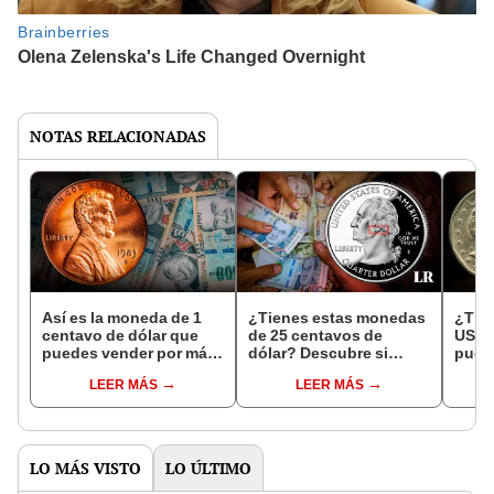
NOTAS RELACIONADAS
Así es la moneda de 1
¿Tienes estas monedas
¿Tie
centavo de dólar que
de 25 centavos de
US$1
puedes vender por más
dólar? Descubre si
pued
de S/25.000
puedes venderlas hasta
por S
LEER MÁS
LEER MÁS
por S/64.000
LO MÁS VISTO
LO ÚLTIMO