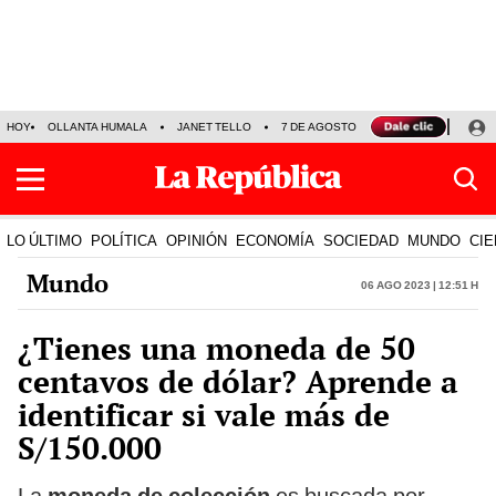
HOY
OLLANTA HUMALA
JANET TELLO
7 DE AGOSTO
TINKA RESULTADOS
LO ÚLTIMO
POLÍTICA
OPINIÓN
ECONOMÍA
SOCIEDAD
MUNDO
CIE
Mundo
06 Ago 2023 | 12:51 h
¿Tienes una moneda de 50
centavos de dólar? Aprende a
identificar si vale más de
S/150.000