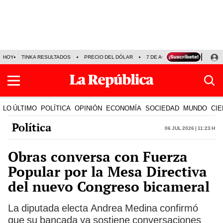
HOY
TINKA RESULTADOS
PRECIO DEL DÓLAR
7 DE AGOSTO
OLLANTA H
LO ÚLTIMO
POLÍTICA
OPINIÓN
ECONOMÍA
SOCIEDAD
MUNDO
CIE
Política
06 Jul 2026 | 11:23 h
Obras conversa con Fuerza
Popular por la Mesa Directiva
del nuevo Congreso bicameral
La diputada electa Andrea Medina confirmó
que su bancada ya sostiene conversaciones