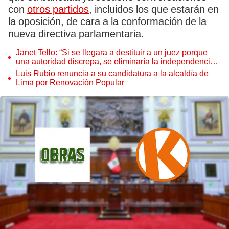
con
otros partidos
, incluidos los que estarán en
la oposición, de cara a la conformación de la
nueva directiva parlamentaria.
Janet Tello: “Si se llegara a destituir a un juez porque
una autoridad discrepa, se eliminaría la independencia
judicial”
Luis Rubio renuncia a su candidatura a la alcaldía de
Lima por Renovación Popular