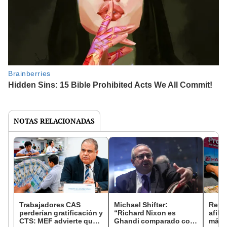
NOTAS RELACIONADAS
Trabajadores CAS
Michael Shifter:
Retir
perderían gratificación y
“Richard Nixon es
afili
CTS: MEF advierte que
Ghandi comparado con
más d