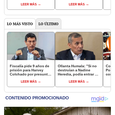
sin pago gradual
Donald Trump”
fond
LEER MÁS
LEER MÁS
aprobado por el
apru
Congreso no recibirían
proye
el beneficio
LO MÁS VISTO
LO ÚLTIMO
Fiscalía pide 9 años de
Ollanta Humala: "Si no
Cong
prisión para Harvey
destruían a Nadine
Popul
Colchado por presunta
Heredia, podía entrar en
comis
negociación
el 2021 o el 2026"
Cáma
LEER MÁS
LEER MÁS
incompatible y falsedad
ideológica