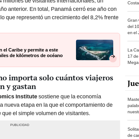
 millones de visitantes internacionales, un
Costa
ño anterior. En total, Panamá cerró ese año con
 lo que representó un crecimiento del 8,2% frente
Gran 
del 10
en el
n el Caribe y permite a este
La Ca
miles de kilómetros de océano
17 de 
Mega 
no importa solo cuántos viajeros
Ju
an y gastan
mics Institute
sostiene que la economía
Maste
 una nueva etapa en la que el comportamiento de
palab
nuest
e que el simple volumen de visitantes.
Solita
de ca