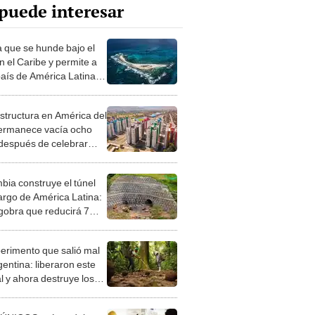
puede interesar
a que se hunde bajo el
n el Caribe y permite a
país de América Latina
mar miles de kilómetros
éano
estructura en América del
ermanece vacía ocho
después de celebrar
evento deportivo: costó
e US$33 millones
bia construye el túnel
argo de América Latina:
gobra que reducirá 7
de viaje a solo 4 y
ará la economía del
perimento que salió mal
gentina: liberaron este
l y ahora destruye los
es milenarios de la
onia