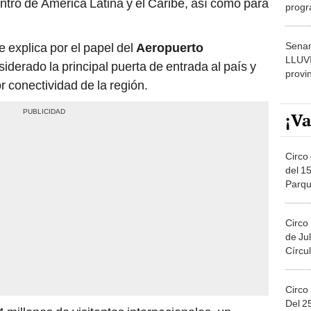
tro de América Latina y el Caribe, así como para
progr
dónde
Senam
 explica por el papel del
Aeropuerto
LLUV
siderado la principal puerta de entrada al país y
provi
 conectividad de la región.
¡Va
Circo 
del 15
Parqu
Migue
Circo
de Jul
Círcul
Circo
Del 2