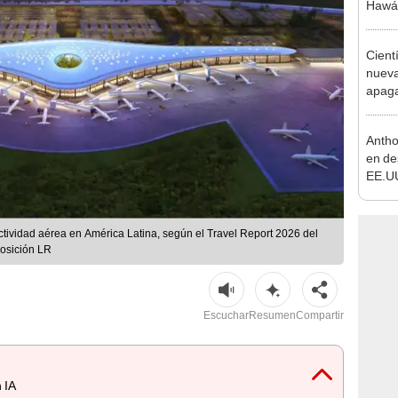
Hawái
alojam
exper
Cient
nueva
apagar
afect
de El
Antho
en de
EE.UU
respo
covid
tividad aérea en América Latina, según el Travel Report 2026 del
posición LR
Escuchar
Resumen
Compartir
 IA