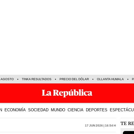
E AGOSTO
TINKA RESULTADOS
PRECIO DEL DÓLAR
OLLANTA HUMALA
P
N
ECONOMÍA
SOCIEDAD
MUNDO
CIENCIA
DEPORTES
ESPECTÁCU
TE R
17 Jun 2026 | 16:54 h