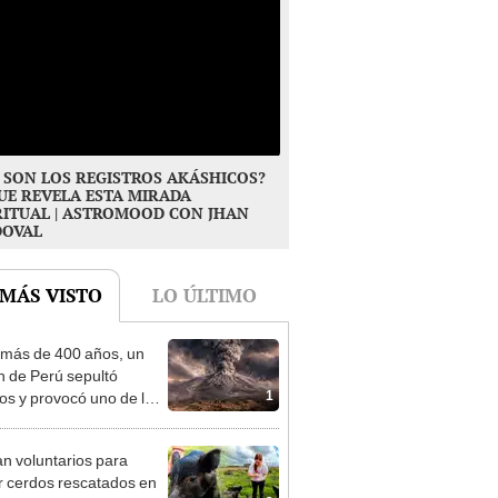
 SON LOS REGISTROS AKÁSHICOS?
UE REVELA ESTA MIRADA
RITUAL | ASTROMOOD CON JHAN
DOVAL
 MÁS VISTO
LO ÚLTIMO
más de 400 años, un
n de Perú sepultó
1
os y provocó uno de los
os más fríos de la
ria: sigue bajo monitoreo
n voluntarios para
r cerdos rescatados en