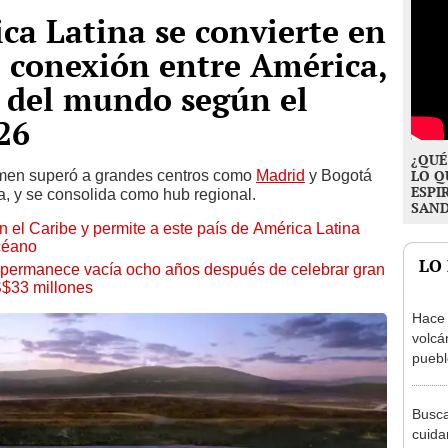
ca Latina se convierte en
e conexión entre América,
o del mundo según el
26
¿QUÉ
umen superó a grandes centros como
Madrid
y Bogotá
LO Q
ESPI
a, y se consolida como hub regional.
SAN
n el Caribe y permite a este país de América Latina
céano
LO
r permanece vacía ocho años después de celebrar gran
S$33 millones
Hace 
volcá
puebl
veran
histo
Busca
cuida