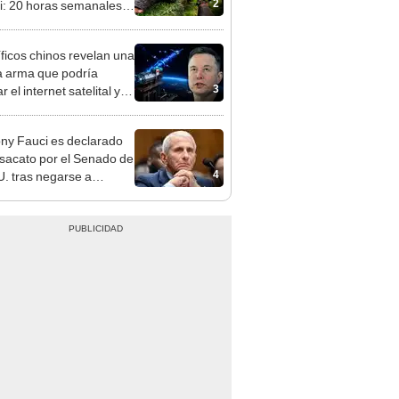
2
: 20 horas semanales,
iento gratis y sin
iencia previa
íficos chinos revelan una
 arma que podría
3
 el internet satelital y
ar redes como Starlink
on Musk
ny Fauci es declarado
sacato por el Senado de
4
. tras negarse a
nder preguntas sobre el
-19