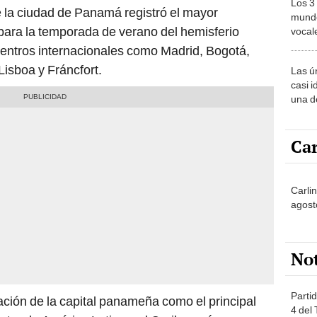
Los 3
 la ciudad de Panamá registró el mayor
mundo
para la temporada de verano del hemisferio
vocal
Améri
centros internacionales como Madrid, Bogotá,
Lisboa y Fráncfort.
Las ú
casi i
una d
muy s
Car
Carli
agost
No
Partid
dación de la capital panameña como el principal
4 del