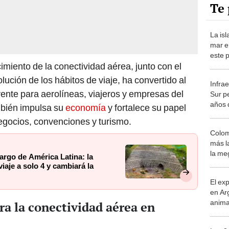
Te 
La isl
mar e
este 
cimiento de la conectividad aérea, junto con el
recla
de oc
olución de los hábitos de viaje, ha convertido al
Infra
ente para aerolíneas, viajeros y empresas del
Sur p
años 
mbién impulsa su
economía
y fortalece su papel
gran 
egocios, convenciones y turismo.
más d
Colom
más l
la me
argo de América Latina: la
horas 
iaje a solo 4 y cambiará la
cambi
El ex
país
en Ar
anima
a la conectividad aérea en
bosqu
Patag