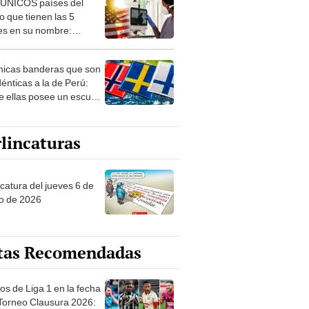
 ÚNICOS países del
 que tienen las 5
es en su nombre:
ca cuenta con uno
nicas banderas que son
dénticas a la de Perú:
e ellas posee un escudo
imilar
lincaturas
ncatura del jueves 6 de
o de 2026
tas Recomendadas
os de Liga 1 en la fecha
 Torneo Clausura 2026: