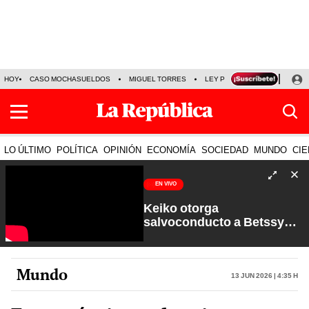
HOY
CASO MOCHASUELDOS
MIGUEL TORRES
LEY PULPÍN
PRECIO DEL
LO ÚLTIMO
POLÍTICA
OPINIÓN
ECONOMÍA
SOCIEDAD
MUNDO
CIE
EN VIVO
Keiko otorga
salvoconducto a Betssy
Chávez y renuevan
Petroperú | Sin Guion con
Rosa María Palacios
Mundo
13 Jun 2026 | 4:35 h