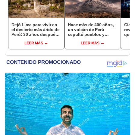
Dejó Lima para vivir en
Hace más de 400 años,
Cient
el desierto más árido de
un volcán de Perú
reve
Perú: 30 años después,
sepultó pueblos y
que p
un rebaño de llamas
provocó uno de los
inter
LEER MÁS
LEER MÁS
creó un sorprendente
veranos más fríos de la
afect
ecosistema
historia: sigue bajo
Starl
monitoreo