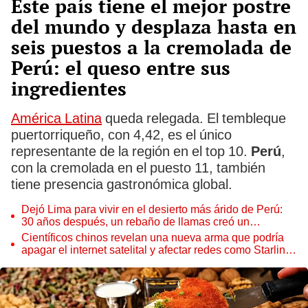
Este país tiene el mejor postre
del mundo y desplaza hasta en
seis puestos a la cremolada de
Perú: el queso entre sus
ingredientes
América Latina
queda relegada. El tembleque
puertorriqueño, con 4,42, es el único
representante de la región en el top 10.
Perú
,
con la cremolada en el puesto 11, también
tiene presencia gastronómica global.
Dejó Lima para vivir en el desierto más árido de Perú:
30 años después, un rebaño de llamas creó un
sorprendente ecosistema
Científicos chinos revelan una nueva arma que podría
apagar el internet satelital y afectar redes como Starlink
de Elon Musk