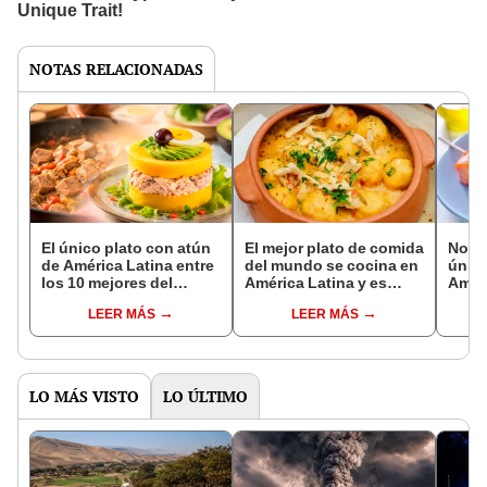
NOTAS RELACIONADAS
El único plato con atún
El mejor plato de comida
No es
de América Latina entre
del mundo se cocina en
único
los 10 mejores del
América Latina y es
Améri
mundo, según ranking
considerado una
10 de
LEER MÁS
LEER MÁS
2026: un jugo de limón
elaboración básica en
comi
mejora su sazón
su país: no es el ceviche
agua
LO MÁS VISTO
LO ÚLTIMO