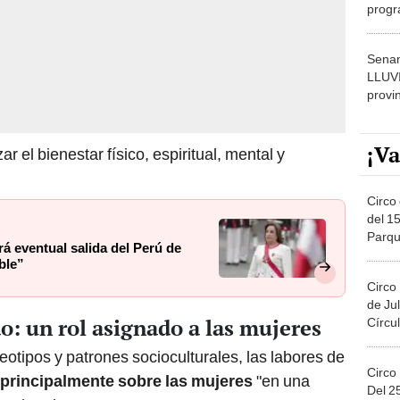
progr
dónde
Senam
LLUV
provi
¡Va
 el bienestar físico, espiritual, mental y
Circo 
del 15
Parqu
á eventual salida del Perú de
Migue
ble”
Circo
de Jul
o: un rol asignado a las mujeres
Círcul
reotipos y patrones socioculturales, las labores de
Circo
principalmente sobre las mujeres
"en una
Del 2