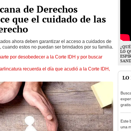
icana de Derechos
e que el cuidado de las
erecho
stados ahora deben garantizar el acceso a cuidados de
¿QUÉ
, cuando estos no puedan ser brindados por su familia.
LO Q
ESPI
uarte por desobedecer a la Corte IDH y por buscar
SAN
arlincatura recuerda el día que acudió a la Corte IDH,
LO
Busca
exper
grati
para 
otros
Este 
un re
una m