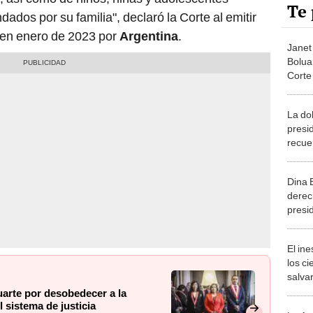
Te 
ados por su familia", declaró la Corte al emitir
a en enero de 2023 por
Argentina
.
Janet 
Bolua
Corte
reform
La do
presi
recue
la Co
niega
Dina 
derec
presi
IDH a
de am
El in
los ci
salvar
reint
uarte por desobedecer a la
salvaj
 sistema de justicia