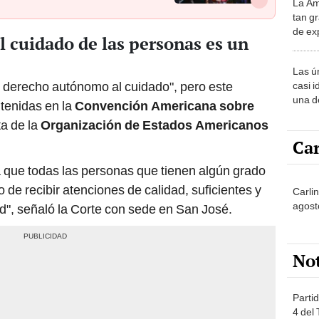
La Am
desie
tan gr
más v
de ex
l cuidado de las personas es un
encont
podrí
Las ú
sabía
un derecho autónomo al cuidado", pero este
casi i
una d
tenidas en la
Convención Americana sobre
muy s
ta de la
Organización de Estados Americanos
Car
a que todas las personas que tienen algún grado
de recibir atenciones de calidad, suficientes y
Carlin
agost
d", señaló la Corte con sede en San José.
No
Partid
4 del