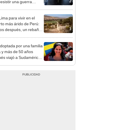
2
resistir una guerra
r: tiene 15 edificios
ima para vivir en el
rto más árido de Perú:
3
os después, un rebaño
amas creó un
endente ecosistema
doptada por una familia
 y más de 50 años
4
és viajó a Sudamérica
sca de sus raíces:
ntré esa parte faltante"