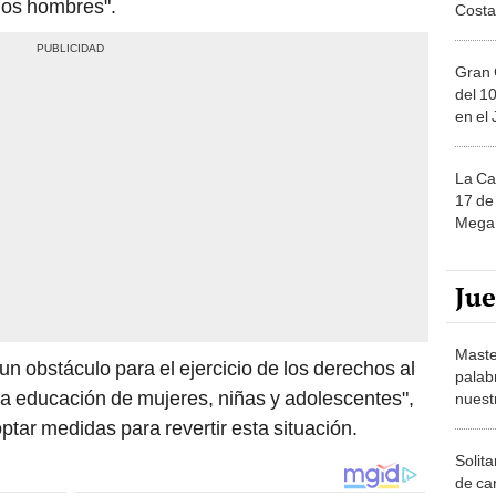
 los hombres".
Costa
Gran 
del 10
en el
La Ca
17 de 
Mega 
Ju
Maste
 un obstáculo para el ejercicio de los derechos al
palab
a la educación de mujeres, niñas y adolescentes",
nuest
tar medidas para revertir esta situación.
Solita
de ca