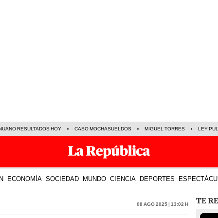
NUANO RESULTADOS HOY
CASO MOCHASUELDOS
MIGUEL TORRES
LEY PU
N
ECONOMÍA
SOCIEDAD
MUNDO
CIENCIA
DEPORTES
ESPECTÁCU
TE R
08 Ago 2025 | 13:02 h