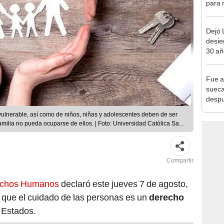
para 
nuclea
Dejó L
desie
30 añ
de ll
sorpr
Fue a
sueca
despu
en bu
 vulnerable, así como de niños, niñas y adolescentes deben de ser
"Enco
milia no pueda ocuparse de ellos. | Foto: Universidad Católica San
Compartir
rechos Humanos
declaró este jueves 7 de agosto,
 que el cuidado de las personas es un
derecho
 Estados.