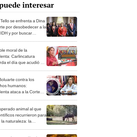
puede interesar
Tello se enfrenta a Dina
rte por desobedecer a la
 IDH y por buscar
ar el sistema de justicia
ble moral de la
denta: Carlincatura
rda el día que acudió a
rte IDH, pero hoy se
 a obedecerla
Boluarte contra los
hos humanos:
denta ataca a la Corte
nte observaciones a ley
nistía
esperado animal al que
entíficos recurrieron para
 la naturaleza: la
roducción de un asno
e está convirtiendo el