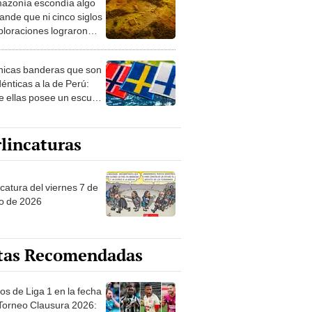
azonía escondía algo
rto en un paisaje con
ande que ni cinco siglos
ida
ploraciones lograron
rarlo: el hallazgo
a cambiar todo lo que se
nicas banderas que son
 sobre su pasado
dénticas a la de Perú:
e ellas posee un escudo
imilar
lincaturas
catura del viernes 7 de
o de 2026
tas Recomendadas
os de Liga 1 en la fecha
 Torneo Clausura 2026: