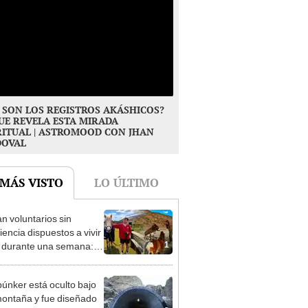
 SON LOS REGISTROS AKÁSHICOS?
UE REVELA ESTA MIRADA
RITUAL | ASTROMOOD CON JHAN
DOVAL
 MÁS VISTO
LO ÚLTIMO
n voluntarios sin
iencia dispuestos a vivir
1
s durante una semana:
cuidar caballos, burros y
 animales rescatados en
búnker está oculto bajo
fugio por 2 horas
ontaña y fue diseñado