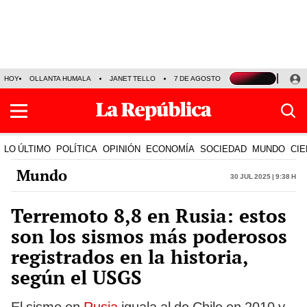
HOY
OLLANTA HUMALA
JANET TELLO
7 DE AGOSTO
TINKA RESULTADOS
LO ÚLTIMO
POLÍTICA
OPINIÓN
ECONOMÍA
SOCIEDAD
MUNDO
CIE
Mundo
30 Jul 2025 | 9:38 h
Terremoto 8,8 en Rusia: estos
son los sismos más poderosos
registrados en la historia,
según el USGS