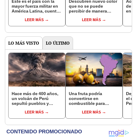
Este es el país con la
Descubren nuevo color
Acus
mayor fuerza militar en
que no se puede
de q
América Latina, cuenta
percibir de manera
en Po
con aviones caza y
natural por el ojo
el Va
LEER MÁS
LEER MÁS
tanques: ¿en qué
humano: solo 5
puesto se ubica Perú?
personas lo han visto
LO MÁS VISTO
LO ÚLTIMO
Hace más de 400 años,
Una fruta podría
Dejó 
un volcán de Perú
convertirse en
el de
sepultó pueblos y
combustible para
Perú:
provocó uno de los
aviones: este país de
un re
LEER MÁS
LEER MÁS
veranos más fríos de la
América Latina invertirá
creó
historia: sigue bajo
US$3.000 millones en el
ecos
monitoreo
plan