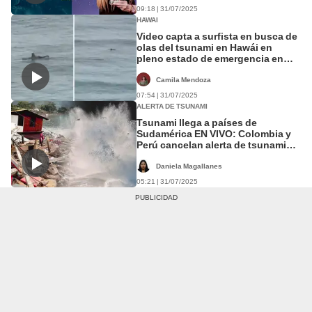
09:18 | 31/07/2025
HAWAI
Video capta a surfista en busca de
olas del tsunami en Hawái en
pleno estado de emergencia en
EEUU
Camila Mendoza
07:54 | 31/07/2025
ALERTA DE TSUNAMI
Tsunami llega a países de
Sudamérica EN VIVO: Colombia y
Perú cancelan alerta de tsunami
mientras que Chile se mantiene en
alerta
Daniela Magallanes
05:21 | 31/07/2025