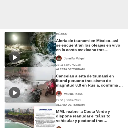
MÉXICO
Alerta de tsunami en México: así
se encuentran los oleajes en vivo
en la costa mexicana tras
terremoto de 8,8 en Rusia
Jennifer Valqui
23:11 | 30/07/2025
ALERTA DE TSUNAMI
Cancelan alerta de tsunami en
litoral peruano tras sismo de
magnitud 8,8 en Rusia, confirma la
Marina de Guerra
Valeria Tosso
22:51 | 30/07/2025
ALERTA DE TSUNAMI
MML reabre la Costa Verde y
dispone reanudar el tránsito
vehicular y peatonal tras
cancelación de alerta de tsunami