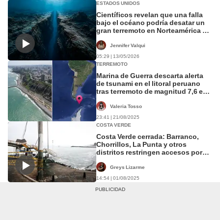
ESTADOS UNIDOS
Científicos revelan que una falla
bajo el océano podría desatar un
gran terremoto en Norteamérica en
los próximos 50 años
Jennifer Valqui
05:29 | 13/05/2026
TERREMOTO
Marina de Guerra descarta alerta
de tsunami en el litoral peruano
tras terremoto de magnitud 7,6 en
Chile
Valeria Tosso
23:41 | 21/08/2025
COSTA VERDE
Costa Verde cerrada: Barranco,
Chorrillos, La Punta y otros
distritos restringen accesos por
alerta de tsunami HOY en Perú
Greys Lizarme
14:54 | 01/08/2025