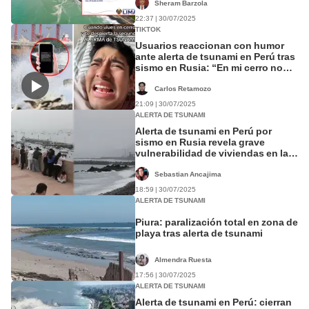
Sheram Barzola
22:37 | 30/07/2025
TIKTOK
Usuarios reaccionan con humor
ante alerta de tsunami en Perú tras
sismo en Rusia: “En mi cerro no
llega ni Sedapal”
Carlos Retamozo
21:09 | 30/07/2025
ALERTA DE TSUNAMI
Alerta de tsunami en Perú por
sismo en Rusia revela grave
vulnerabilidad de viviendas en la
costa norte
Sebastian Ancajima
18:59 | 30/07/2025
ALERTA DE TSUNAMI
Piura: paralización total en zona de
playa tras alerta de tsunami
Almendra Ruesta
17:56 | 30/07/2025
ALERTA DE TSUNAMI
Alerta de tsunami en Perú: cierran