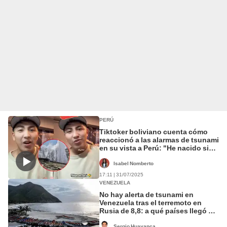
PERÚ
Tiktoker boliviano cuenta cómo
reaccionó a las alarmas de tsunami
en su vista a Perú: "He nacido sin
mar y no quiero morir por mar"
Isabel Nomberto
17:11 | 31/07/2025
VENEZUELA
No hay alerta de tsunami en
Venezuela tras el terremoto en
Rusia de 8,8: a qué países llegó y
cuáles se vieron afectados por el
sismo
Sergio Huayanca