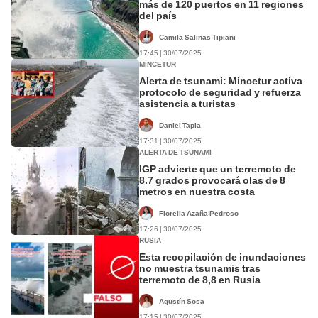
más de 120 puertos en 11 regiones
del país
Camila Salinas Tipiani
17:45 | 30/07/2025
MINCETUR
Alerta de tsunami: Mincetur activa
protocolo de seguridad y refuerza
asistencia a turistas
Daniel Tapia
17:31 | 30/07/2025
ALERTA DE TSUNAMI
IGP advierte que un terremoto de
8.7 grados provocará olas de 8
metros en nuestra costa
Fiorella Azaña Pedroso
17:26 | 30/07/2025
RUSIA
Esta recopilación de inundaciones
no muestra tsunamis tras
terremoto de 8,8 en Rusia
Agustín Sosa
17:15 | 30/07/2025