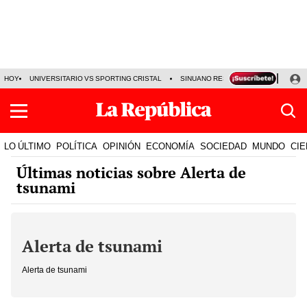
HOY
UNIVERSITARIO VS SPORTING CRISTAL
SINUANO RESULTADOS HOY
CA
LO ÚLTIMO
POLÍTICA
OPINIÓN
ECONOMÍA
SOCIEDAD
MUNDO
CIE
Últimas noticias sobre Alerta de
tsunami
Alerta de tsunami
Alerta de tsunami