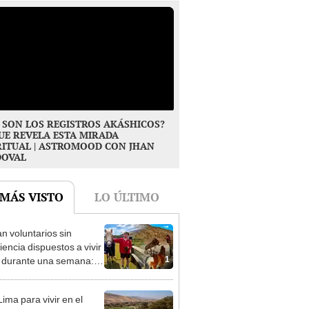
 SON LOS REGISTROS AKÁSHICOS?
UE REVELA ESTA MIRADA
RITUAL | ASTROMOOD CON JHAN
DOVAL
 MÁS VISTO
LO ÚLTIMO
n voluntarios sin
iencia dispuestos a vivir
1
s durante una semana:
cuidar caballos, burros y
 animales rescatados en
ima para vivir en el
fugio por 2 horas
rto más árido del Perú: