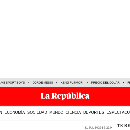
A VS SPORT BOYS
JORGE MESSI
KENJI FUJIMORI
PRECIO DEL DÓLAR
F
N
ECONOMÍA
SOCIEDAD
MUNDO
CIENCIA
DEPORTES
ESPECTÁCU
TE R
31 Jul 2025 | 5:21 h