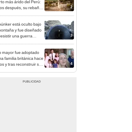
2
os después, su rebaño
amas creó un
endente ecosistema
búnker está oculto bajo
ontaña y fue diseñado
3
resistir una guerra
r: tiene 15 edificios
o mayor fue adoptado
na familia británica hace
4
os y tras reconstruir sus
s mediante ADN ocurre
esperado: “Fue como
trar una aguja en un
”