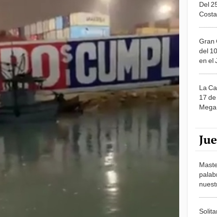
Costa
Gran 
del 10
en el
La Ca
17 de 
Mega 
Ju
Maste
palab
nuest
Solita
de ca