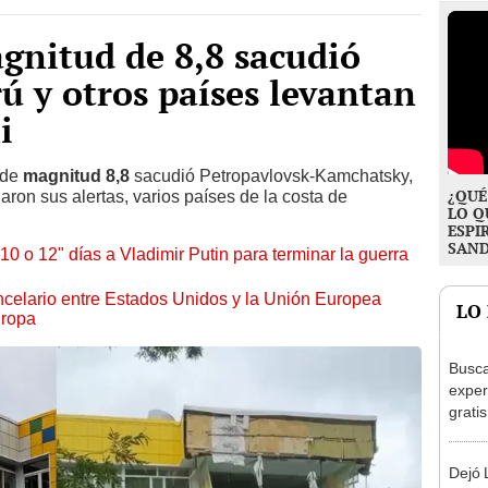
gnitud de 8,8 sacudió
ú y otros países levantan
i
 de
magnitud 8,8
sacudió Petropavlovsk-Kamchatsky,
¿QUÉ
aron sus alertas, varios países de la costa de
LO Q
.
ESPI
SAN
0 o 12" días a Vladimir Putin para terminar la guerra
ncelario entre Estados Unidos y la Unión Europea
LO
uropa
Busca
exper
grati
para 
otros
Dejó L
un re
desie