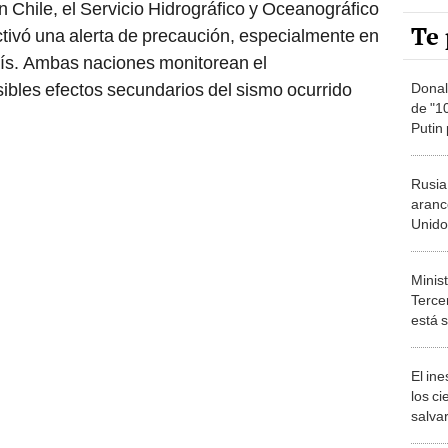
Te 
ivó una alerta de precaución, especialmente en
país. Ambas naciones monitorean el
ibles efectos secundarios del sismo ocurrido
Donal
de "10
Putin
entre
Rusia
aranc
Unido
causa
de Eu
Minis
Terce
está 
sobre
Orien
El in
los ci
salvar
reint
salvaj