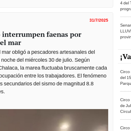
progr
dónde
31/7/2025
Senam
LLUV
o interrumpen faenas por
provi
del mar
 mar obligó a pescadores artesanales del
¡Va
a noche del miércoles 30 de julio. Según
 Chalaca, la marea fluctuaba bruscamente cada
Circo 
cupación entre los trabajadores. El fenómeno
del 15
os secundarios del sismo de magnitud 8.8
Parqu
Migue
es.
Circo
de Jul
Círcul
Circo
Del 2