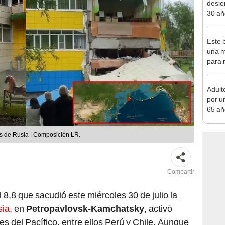
30 añ
de ll
sorpr
Este 
una m
para 
nuclea
Adult
por u
65 añ
raíce
lo in
as de Rusia | Composición LR.
encon
pajar
Compartir
8,8 que sacudió este miércoles 30 de julio la
ia,
en
Petropavlovsk-Kamchatsky
, activó
es del Pacífico, entre ellos Perú y Chile. Aunque