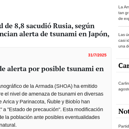
La Am
desie
tan gr
más v
de ex
 de 8,8 sacudió Rusia, según
encont
podrí
ncian alerta de tsunami en Japón,
Las ú
sabía
casi i
una d
muy s
31/7/2025
Car
de alerta por posible tsunami en
Carli
eanográfico de la Armada (SHOA) ha emitido
agost
re el nivel de amenaza de tsunami en diversas
e Arica y Parinacota, Ñuble y Biobío han
" a "Estado de precaución". Esta modificación
No
de la población ante posibles eventualidades
natural.
Partid
4 del