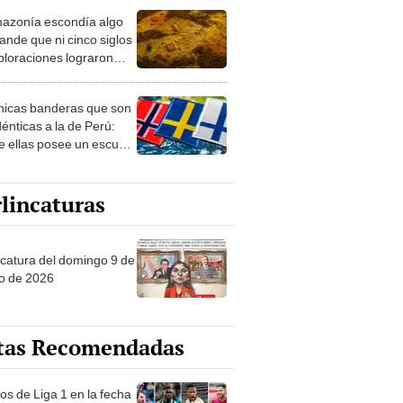
azonía escondía algo
rto en un paisaje con
ande que ni cinco siglos
ida
ploraciones lograron
rarlo: el hallazgo
a cambiar todo lo que se
nicas banderas que son
 sobre su pasado
dénticas a la de Perú:
e ellas posee un escudo
imilar
lincaturas
ncatura del domingo 9 de
o de 2026
tas Recomendadas
os de Liga 1 en la fecha
 Torneo Clausura 2026: