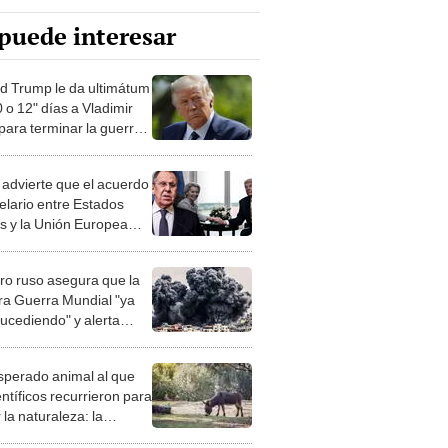
puede interesar
d Trump le da ultimátum
 o 12" días a Vladimir
 para terminar la guerra
 Rusia y Ucrania
 advierte que el acuerdo
elario entre Estados
s y la Unión Europea
rá daños a la industria
ropa
tro ruso asegura que la
ra Guerra Mundial "ya
sucediendo" y alerta
 situación en Medio
te
esperado animal al que
entíficos recurrieron para
 la naturaleza: la
roducción de un asno
e está convirtiendo el