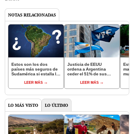
NOTAS RELACIONADAS
Estos son los dos
Justicia de EEUU
Este 
países más seguros de
ordena a Argentina
mader
Sudamérica si estalla la
ceder el 51% de sus
mund
Tercera Guerra Mundial,
acciones en la petrolera
en Am
LEER MÁS
LEER MÁS
según estudio
YPF a dos sociedades
siglo
españolas
LO MÁS VISTO
LO ÚLTIMO