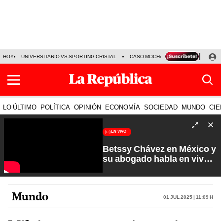
HOY
UNIVERSITARIO VS SPORTING CRISTAL
CASO MOCHASUELDOS
MIGUEL
LO ÚLTIMO
POLÍTICA
OPINIÓN
ECONOMÍA
SOCIEDAD
MUNDO
CIE
EN VIVO
Betssy Chávez en México y
su abogado habla en vivo |
Que No Se Te Olvide con
Carlos Cornejo
Mundo
01 Jul 2025 | 11:09 h