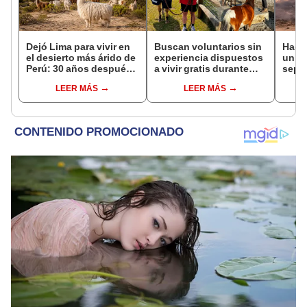
Dejó Lima para vivir en
Buscan voluntarios sin
Hace
el desierto más árido de
experiencia dispuestos
un vo
Perú: 30 años después,
a vivir gratis durante
sepul
un rebaño de llamas
una semana: para
prov
LEER MÁS
LEER MÁS
creó un sorprendente
cuidar caballos, burros
veran
ecosistema
y otros animales
histo
rescatados en un
moni
refugio por 2 horas