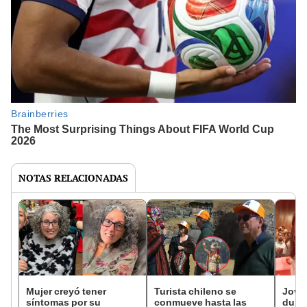
NOTAS RELACIONADAS
Mujer creyó tener
Turista chileno se
Jove
síntomas por su
conmueve hasta las
duran