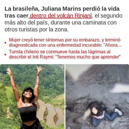
La brasileña, Juliana Marins perdió la vida
tras caer
dentro del volcán Rinjani,
el segundo
más alto del país, durante una caminata con
otros turistas por la zona.
Mujer creyó tener síntomas por su embarazo, y terminó
diagnosticada con una enfermedad incurable: "Ahora
necesito ayuda para casi todo"
Turista chileno se conmueve hasta las lágrimas al
describir el Inti Raymi: “Tenemos mucho que aprender”