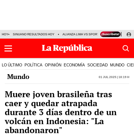
HOY
SINUANO RESULTADOS HOY
ALIANZA LIMA VS SPORT BOYS
JORGE MES
LO ÚLTIMO
POLÍTICA
OPINIÓN
ECONOMÍA
SOCIEDAD
MUNDO
CIE
Mundo
01 Jul 2025 | 18:19 h
Muere joven brasileña tras
caer y quedar atrapada
durante 3 días dentro de un
volcán en Indonesia: "La
abandonaron"