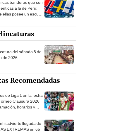
nicas banderas que son
 sobre su pasado
dénticas a la de Perú:
e ellas posee un escudo
imilar
lincaturas
ncatura del sábado 8 de
o de 2026
tas Recomendadas
os de Liga 1 en la fecha
 Torneo Clausura 2026:
amación, horarios y
 ver
hi advierte llegada de
IAS EXTREMAS en 65