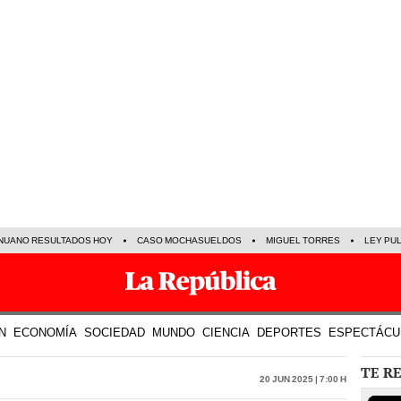
NUANO RESULTADOS HOY
CASO MOCHASUELDOS
MIGUEL TORRES
LEY PU
N
ECONOMÍA
SOCIEDAD
MUNDO
CIENCIA
DEPORTES
ESPECTÁCU
TE R
20 Jun 2025 | 7:00 h