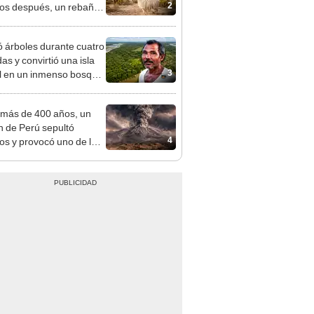
2
os después, un rebaño
amas creó un
endente ecosistema
ó árboles durante cuatro
as y convirtió una isla
3
il en un inmenso bosque:
upera casi seis veces al
e de las Leyendas.
más de 400 años, un
n de Perú sepultó
4
os y provocó uno de los
os más fríos de la
ria: sigue bajo monitoreo