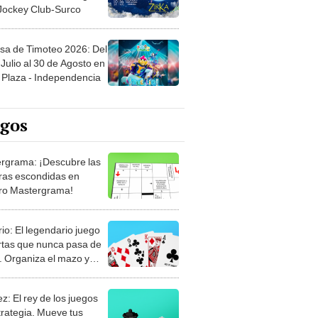
 Jockey Club-Surco
sa de Timoteo 2026: Del
Julio al 30 de Agosto en
Plaza - Independencia
egos
rgrama: ¡Descubre las
ras escondidas en
ro Mastergrama!
rio: El legendario juego
rtas que nunca pasa de
 Organiza el mazo y
stra tu habilidad.
z: El rey de los juegos
trategia. Mueve tus