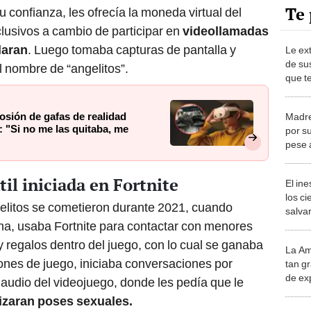
Te 
 confianza, les ofrecía la moneda virtual del
xclusivos a cambio de participar en
videollamadas
daran
. Luego tomaba capturas de pantalla y
Le ex
de su
 nombre de “angelitos”.
que t
Españ
indem
osión de gafas de realidad
Madre
mil d
: "Si no me las quitaba, me
por s
pese 
deja 
il iniciada en Fortnite
El in
los ci
 delitos se cometieron durante 2021, cuando
salvar
na, usaba Fortnite para contactar con menores
reint
salvaj
y regalos dentro del juego, con lo cual se ganaba
La Am
desie
iones de juego, iniciaba conversaciones por
tan gr
más v
de ex
 audio del videojuego, donde les pedía que le
encont
lizaran poses sexuales.
podrí