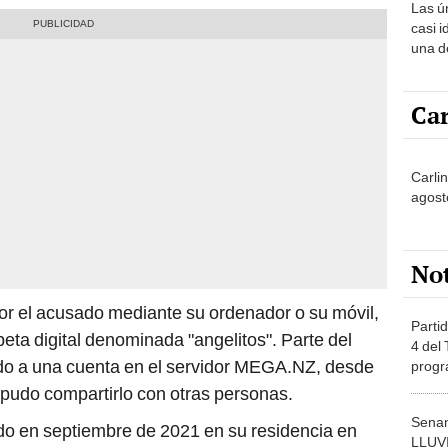
Las ú
sabía
casi i
una d
muy s
Car
Carli
agost
No
r el acusado mediante su ordenador o su móvil,
Partid
ta digital denominada "angelitos". Parte del
4 del
ido a una cuenta en el servidor MEGA.NZ, desde
progr
dónde
udo compartirlo con otras personas.
Senam
zado en septiembre de 2021 en su residencia en
LLUV