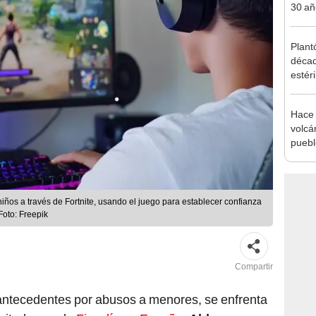
30 añ
de ll
sorpr
Plant
décad
estér
hoy s
Parqu
Hace 
volcá
puebl
veran
histo
ños a través de Fortnite, usando el juego para establecer confianza
Foto: Freepik
Compartir
antecedentes por abusos a menores, se enfrenta
citadas por la
Fiscalía en España
.
Aldo