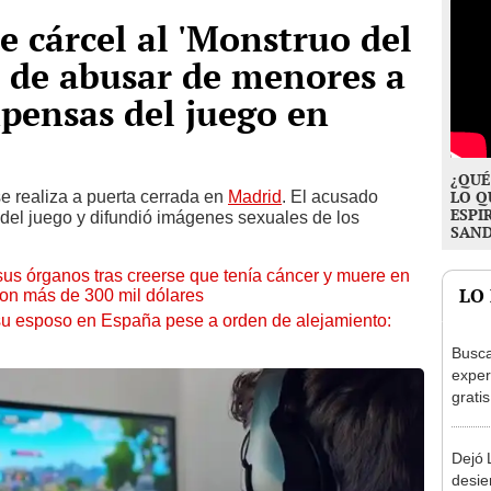
e cárcel al 'Monstruo del
o de abusar de menores a
pensas del juego en
¿QUÉ
se realiza a puerta cerrada en
Madrid
. El acusado
LO Q
ESPI
del juego y difundió imágenes sexuales de los
SAN
sus órganos tras creerse que tenía cáncer y muere en
LO
con más de 300 mil dólares
u esposo en España pese a orden de alejamiento:
Busca
exper
grati
para 
otros
Dejó L
un re
desie