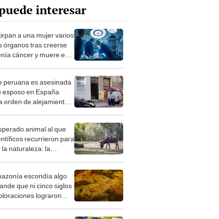
puede interesar
tirpan a una mujer varios
s órganos tras creerse
enía cáncer y muere en
a: su hijo fue
nizado con más de 300
 peruana es asesinada
ólares
u esposo en España
a orden de alejamiento:
dos hijas en Perú
esperado animal al que
entíficos recurrieron para
 la naturaleza: la
roducción de un asno
e está convirtiendo el
azonía escondía algo
rto en un paisaje con
ande que ni cinco siglos
ida
ploraciones lograron
rarlo: el hallazgo
a cambiar todo lo que se