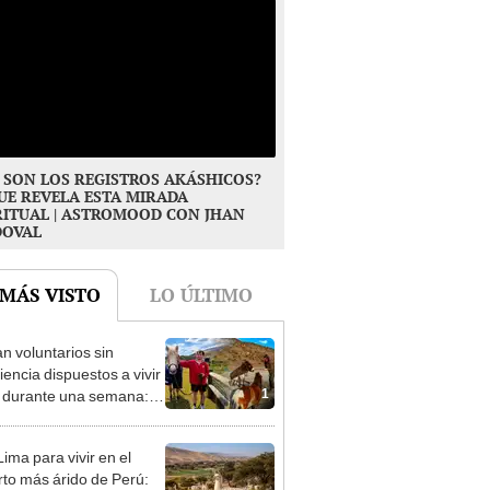
 SON LOS REGISTROS AKÁSHICOS?
UE REVELA ESTA MIRADA
RITUAL | ASTROMOOD CON JHAN
DOVAL
 MÁS VISTO
LO ÚLTIMO
n voluntarios sin
iencia dispuestos a vivir
1
s durante una semana:
cuidar caballos, burros y
 animales rescatados en
ima para vivir en el
fugio por 2 horas
rto más árido de Perú: