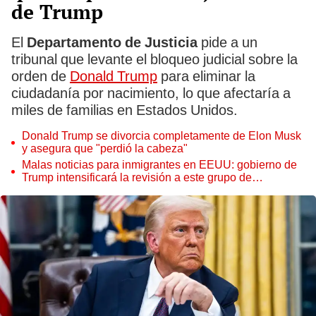
de Trump
El
Departamento de Justicia
pide a un
tribunal que levante el bloqueo judicial sobre la
orden de
Donald Trump
para eliminar la
ciudadanía por nacimiento, lo que afectaría a
miles de familias en Estados Unidos.
Donald Trump se divorcia completamente de Elon Musk
y asegura que "perdió la cabeza"
Malas noticias para inmigrantes en EEUU: gobierno de
Trump intensificará la revisión a este grupo de
extranjeros