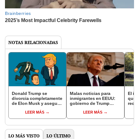
NOTAS RELACIONADAS
Donald Trump se
Malas noticias para
El in
divorcia completamente
inmigrantes en EEUU:
que l
de Elon Musk y asegura
gobierno de Trump
recur
que "perdió la cabeza"
intensificará la revisión
la na
LEER MÁS
LEER MÁS
a este grupo de
reint
extranjeros
asno 
convi
en un
vida
LO MÁS VISTO
LO ÚLTIMO