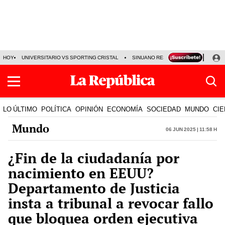
HOY
UNIVERSITARIO VS SPORTING CRISTAL
SINUANO RESULTADOS HOY
CA
LO ÚLTIMO
POLÍTICA
OPINIÓN
ECONOMÍA
SOCIEDAD
MUNDO
CIE
Mundo
06 Jun 2025 | 11:58 h
¿Fin de la ciudadanía por
nacimiento en EEUU?
Departamento de Justicia
insta a tribunal a revocar fallo
que bloquea orden ejecutiva