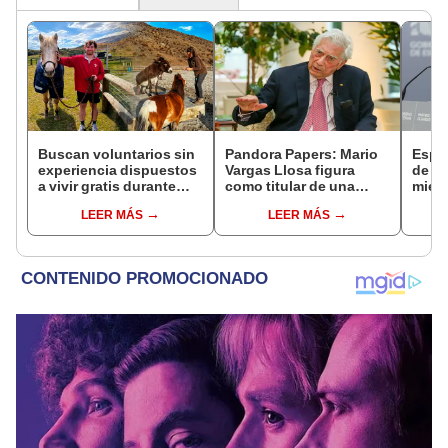
Buscan voluntarios sin
Pandora Papers: Mario
Españ
experiencia dispuestos
Vargas Llosa figura
de lo
a vivir gratis durante
como titular de una
mient
una semana: para
sociedad offshore
ola 
LEER MÁS
LEER MÁS
cuidar caballos, burros
y otros animales
rescatados en un
refugio por 2 horas