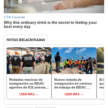
NOTAS RELACIONADAS
Redadas masivas de
Nuevo redada de
El in
inmigración en EEUU:
inmigración en centros
que l
agentes de ICE arrestan
de trabajo de EEUU:
recur
a 2.200 inmigrantes en
agentes de ICE
la na
LEER MÁS
LEER MÁS
un solo día
arrestaron a 25
reint
inmigrantes en
asno 
operativo conjunto
convi
en un