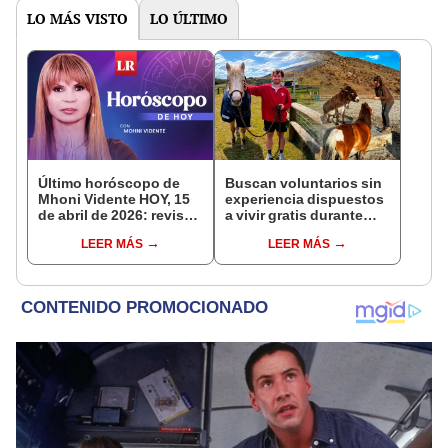
vida
LO MÁS VISTO
LO ÚLTIMO
Último horóscopo de
Buscan voluntarios sin
Mhoni Vidente HOY, 15
experiencia dispuestos
de abril de 2026: revisa
a vivir gratis durante
las predicciones de tu
una semana: para
LEER MÁS
LEER MÁS
signo y entérate si te
cuidar caballos, burros
espera un día
y otros animales
afortunado
rescatados en un
refugio por 2 horas