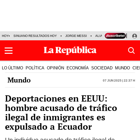
HOY
SINUANO RESULTADOS HOY
JORGE MESSI
ALIANZA LIMA VS SPORT BO
LO ÚLTIMO
POLÍTICA
OPINIÓN
ECONOMÍA
SOCIEDAD
MUNDO
CIE
Mundo
07 Jun 2025 | 22:37 h
Deportaciones en EEUU:
hombre acusado de tráfico
ilegal de inmigrantes es
expulsado a Ecuador