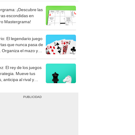
rgrama: ¡Descubre las
ras escondidas en
ro Mastergrama!
rio: El legendario juego
rtas que nunca pasa de
 Organiza el mazo y
stra tu habilidad.
z: El rey de los juegos
trategia. Mueve tus
, anticipa al rival y
gue el jaque mate.