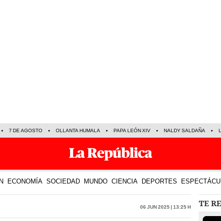
7 DE AGOSTO
OLLANTA HUMALA
PAPA LEÓN XIV
NALDY SALDAÑA
N
ECONOMÍA
SOCIEDAD
MUNDO
CIENCIA
DEPORTES
ESPECTÁCU
TE R
06 Jun 2025 | 13:25 h