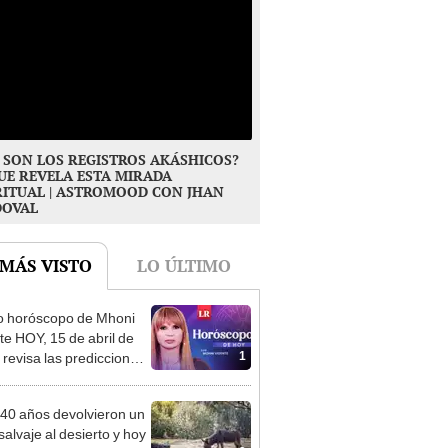
 SON LOS REGISTROS AKÁSHICOS?
UE REVELA ESTA MIRADA
RITUAL | ASTROMOOD CON JHAN
DOVAL
 MÁS VISTO
LO ÚLTIMO
o horóscopo de Mhoni
te HOY, 15 de abril de
1
 revisa las predicciones
signo y entérate si te
a un día afortunado
40 años devolvieron un
salvaje al desierto y hoy