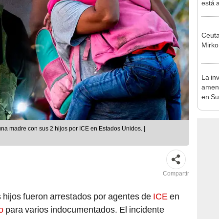
está 
ecosi
Ceuta
Mirko
La in
amena
en Sud
lanza
histó
una madre con sus 2 hijos por ICE en Estados Unidos. |
Compartir
 hijos fueron arrestados por agentes de
ICE
en
io
para varios indocumentados. El incidente