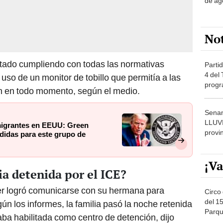
de ag
No
stado cumpliendo con todas las normativas
Partid
4 del
uso de un monitor de tobillo que permitía a las
progr
n en todo momento, según el medio.
dónde
Senam
LLUV
migrantes en EEUU: Green
provi
idas para este grupo de
¡Va
ia detenida por el ICE?
er logró comunicarse con su hermana para
Circo 
del 15
ún los informes, la familia pasó la noche retenida
Parqu
aba habilitada como centro de detención, dijo
Migue