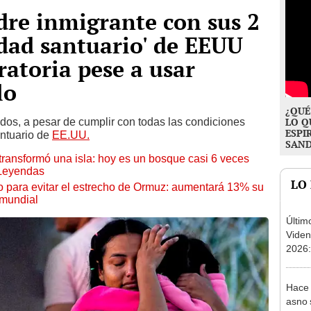
dre inmigrante con sus 2
udad santuario' de EEUU
ratoria pese a usar
lo
¿QUÉ
dos, a pesar de cumplir con todas las condiciones
LO Q
ESPI
ntuario de
EE.UU.
SAN
transformó una isla: hoy es un bosque casi 6 veces
 Leyendas
LO
o para evitar el estrecho de Ormuz: aumentará 13% su
 mundial
Últim
Viden
2026:
de tu 
esper
Hace 
asno 