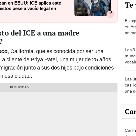
Te 
zan en EEUU: ICE aplica este
restos pese a vacío legal en
El ex
en Ar
sto del ICE a una madre
anima
bosqu
?
Patag
Los 3
sco
, California, que es conocida por ser una
mundo
La cliente de Priya Patel, una mujer de 25 años,
vocal
migración junto a sus dos hijos bajo condiciones
Améri
en esa ciudad.
Las ú
casi i
una d
muy s
Car
Carli