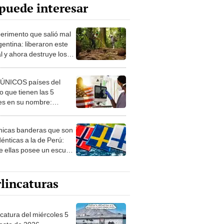
puede interesar
perimento que salió mal
gentina: liberaron este
l y ahora destruye los
es milenarios de la
onia
 ÚNICOS países del
 que tienen las 5
es en su nombre:
ca cuenta con uno
nicas banderas que son
dénticas a la de Perú:
e ellas posee un escudo
imilar
lincaturas
ncatura del miércoles 5