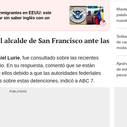
Maste
 inmigrantes en EEUU: este
palab
r sin saber inglés con un
nuest
Solita
l alcalde de San Francisco ante las
de ca
moda.
demue
iel Lurie
, fue consultado sobre las recientes
Ajedre
rio. En su respuesta, comentó que se están
de es
llos debido a que las autoridades federlales
piezas
s sobre estas detenciones, indicó a ABC 7.
consi