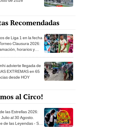
osto de 2026
tas Recomendadas
os de Liga 1 en la fecha
 Torneo Clausura 2026:
amación, horarios y
 ver
hi advierte llegada de
IAS EXTREMAS en 65
ncias desde HOY
mos al Circo!
de las Estrellas 2026:
 Julio al 30 Agosto.
e de las Leyendas - San
l