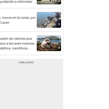
2
ayudando a reforestar el
stema de forma natural
: moros en la costa, por
 Lauer
3
vasión de ratones que
za a las aves marinas
4
áfrica: científicos
rán una erradicación
rica en 2028