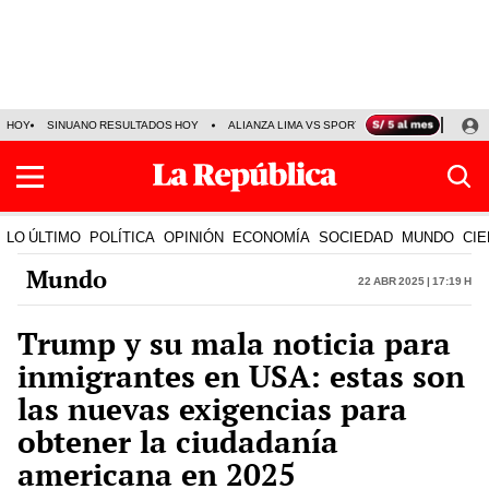
HOY
SINUANO RESULTADOS HOY
ALIANZA LIMA VS SPORT BOYS
JORGE MES
LO ÚLTIMO
POLÍTICA
OPINIÓN
ECONOMÍA
SOCIEDAD
MUNDO
CIE
Mundo
22 Abr 2025 | 17:19 h
Trump y su mala noticia para
inmigrantes en USA: estas son
las nuevas exigencias para
obtener la ciudadanía
americana en 2025