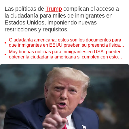
Las políticas de
Trump
complican el acceso a
la ciudadanía para miles de inmigrantes en
Estados Unidos, imponiendo nuevas
restricciones y requisitos.
Ciudadanía americana: estos son los documentos para
que inmigrantes en EEUU prueben su presencia física
en el país
Muy buenas noticias para inmigrantes en USA: pueden
obtener la ciudadanía americana si cumplen con estos
requisitos en EEUU