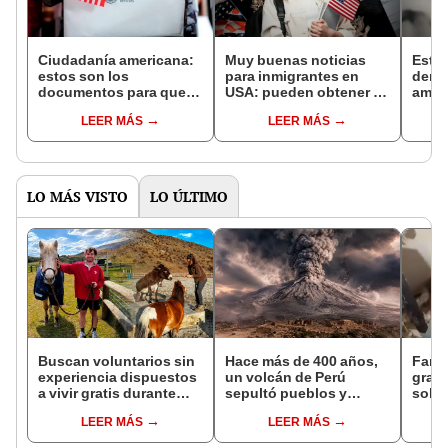
Ciudadanía americana:
Muy buenas noticias
Este 
estos son los
para inmigrantes en
demos
documentos para que
USA: pueden obtener la
ameri
inmigrantes en EEUU
ciudadanía americana si
Esta
LEER MÁS
LEER MÁS
prueben su presencia
cumplen con estos
física en el país
requisitos en EEUU
LO MÁS VISTO
LO ÚLTIMO
Buscan voluntarios sin
Hace más de 400 años,
Fami
experiencia dispuestos
un volcán de Perú
grabó
a vivir gratis durante
sepultó pueblos y
sobre
una semana: para
provocó uno de los
perm
LEER MÁS
LEER MÁS
cuidar caballos, burros
veranos más fríos de la
bajo
y otros animales
historia: sigue bajo
el do