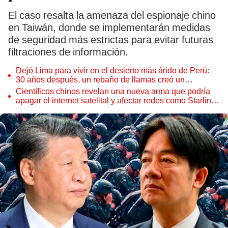
El caso resalta la amenaza del espionaje chino
en Taiwán, donde se implementarán medidas
de seguridad más estrictas para evitar futuras
filtraciones de información.
Dejó Lima para vivir en el desierto más árido de Perú:
30 años después, un rebaño de llamas creó un
sorprendente ecosistema
Científicos chinos revelan una nueva arma que podría
apagar el internet satelital y afectar redes como Starlink
de Elon Musk