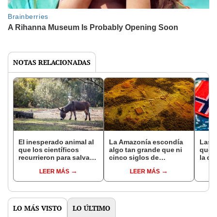
NOTAS RELACIONADAS
El inesperado animal al
La Amazonía escondía
Las 
que los científicos
algo tan grande que ni
que s
recurrieron para salvar
cinco siglos de
la de
la naturaleza: la
exploraciones lograron
pose
LEER MÁS
LEER MÁS
reintroducción de un
encontrarlo: el hallazgo
simil
asno salvaje está
podría cambiar todo lo
convirtiendo el desierto
que se sabía sobre su
en un paisaje con más
pasado
vida
LO MÁS VISTO
LO ÚLTIMO