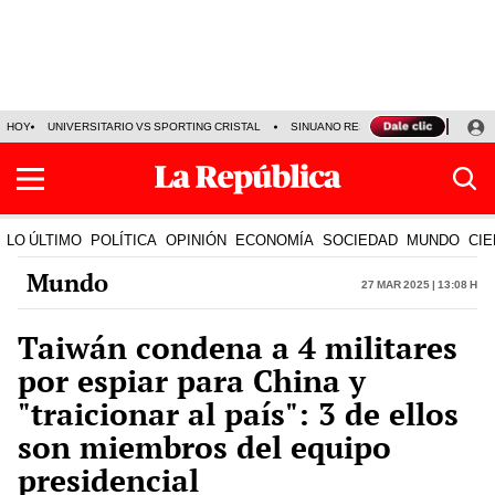
HOY
UNIVERSITARIO VS SPORTING CRISTAL
SINUANO RESULTADOS HOY
CA
LO ÚLTIMO
POLÍTICA
OPINIÓN
ECONOMÍA
SOCIEDAD
MUNDO
CIE
Mundo
27 Mar 2025 | 13:08 h
Taiwán condena a 4 militares
por espiar para China y
"traicionar al país": 3 de ellos
son miembros del equipo
presidencial