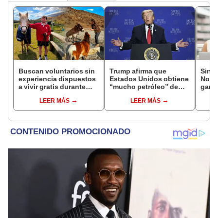
Buscan voluntarios sin
Trump afirma que
Sinu
experiencia dispuestos
Estados Unidos obtiene
Noch
a vivir gratis durante
“mucho petróleo” de
ganad
una semana: para
Venezuela tras la caída
loter
LEER MÁS
LEER MÁS
cuidar caballos, burros
de Nicolás Maduro
HOY v
y otros animales
rescatados en un
refugio por 2 horas