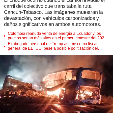
El choque ocurrió cuando el camión invadió el
carril del colectivo que transitaba la ruta
Cancún-Tabasco. Las imágenes muestran la
devastación, con vehículos carbonizados y
daños significativos en ambos automotores.
Colombia reanuda venta de energía a Ecuador y los
precios serían más altos en el primer trimestre del 2027,
según Cenace
Exabogado personal de Trump asume como fiscal
general de EE. UU. pese a posible politización del
Departamento de Justicia