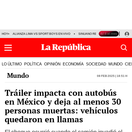
HOY
ALIANZA LIMA VS SPORT BOYS EN VIVO
SINUANO RESULTADOS HOY
JO
LO ÚLTIMO
POLÍTICA
OPINIÓN
ECONOMÍA
SOCIEDAD
MUNDO
CIE
Mundo
08 Feb 2025 | 18:51 h
Tráiler impacta con autobús
en México y deja al menos 30
personas muertas: vehículos
quedaron en llamas