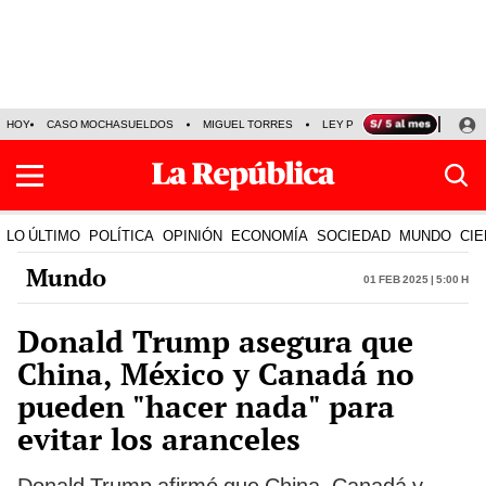
HOY
CASO MOCHASUELDOS
MIGUEL TORRES
LEY PULPÍN
PRECIO DEL
LO ÚLTIMO
POLÍTICA
OPINIÓN
ECONOMÍA
SOCIEDAD
MUNDO
CIE
Mundo
01 Feb 2025 | 5:00 h
Donald Trump asegura que
China, México y Canadá no
pueden "hacer nada" para
evitar los aranceles