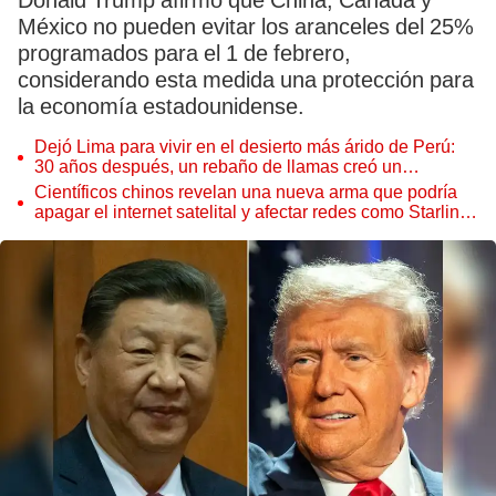
Donald Trump afirmó que China, Canadá y
México no pueden evitar los aranceles del 25%
programados para el 1 de febrero,
considerando esta medida una protección para
la economía estadounidense.
Dejó Lima para vivir en el desierto más árido de Perú:
30 años después, un rebaño de llamas creó un
sorprendente ecosistema
Científicos chinos revelan una nueva arma que podría
apagar el internet satelital y afectar redes como Starlink
de Elon Musk