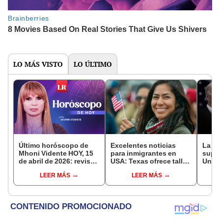
LO MÁS VISTO
LO ÚLTIMO
Último horóscopo de
Excelentes noticias
La p
Mhoni Vidente HOY, 15
para inmigrantes en
super
de abril de 2026: revisa
USA: Texas ofrece taller
Unido
las predicciones de tu
gratuito para ayudarte a
mejo
LEER MÁS
LEER MÁS
signo y entérate si te
obtener la ciudadanía
mund
espera un día
afortunado