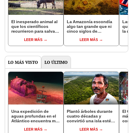
El inesperado animal al
La Amazonía escondía
Las 
que los científicos
algo tan grande que ni
que s
recurrieron para salvar
cinco siglos de
la de
la naturaleza: la
exploraciones lograron
pose
LEER MÁS
LEER MÁS
reintroducción de un
encontrarlo: el hallazgo
simil
asno salvaje está
podría cambiar todo lo
convirtiendo el desierto
que se sabía sobre su
en un paisaje con más
pasado
vida
LO MÁS VISTO
LO ÚLTIMO
Una expedición de
Plantó árboles durante
El Gr
aguas profundas en el
cuatro décadas y
máxi
Atlántico encuentra más
convirtió una isla estéril
cons
de 200.000 barriles de
en un inmenso bosque:
elect
LEER MÁS
LEER MÁS
residuos radiactivos
hoy supera casi seis
hogar