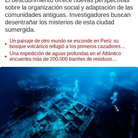
El descubrimiento ofrece nuevas perspectivas
sobre la organización social y adaptación de las
comunidades antiguas. Investigadores buscan
desentrañar los misterios de esta ciudad
sumergida.
Un paisaje de otro mundo se esconde en Perú: su
bosque volcánico refugió a los primeros cazadores
andinos hace 10.000 años
Una expedición de aguas profundas en el Atlántico
encuentra más de 200.000 barriles de residuos
radiactivos con fugas