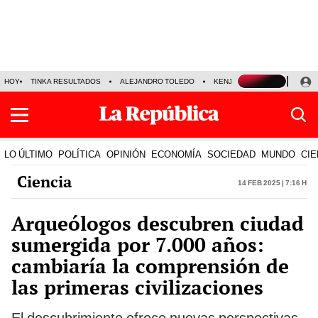
HOY
TINKA RESULTADOS
ALEJANDRO TOLEDO
KENJI FUJIMORI
PRECIO
LO ÚLTIMO
POLÍTICA
OPINIÓN
ECONOMÍA
SOCIEDAD
MUNDO
CIE
Ciencia
14 Feb 2025 | 7:16 h
Arqueólogos descubren ciudad
sumergida por 7.000 años:
cambiaría la comprensión de
las primeras civilizaciones