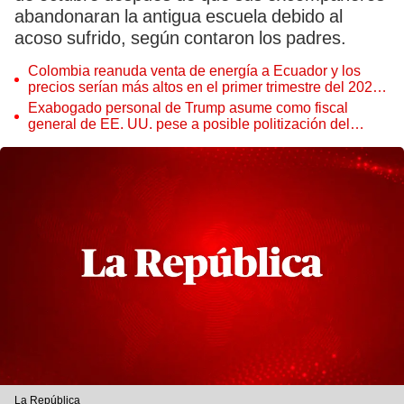
abandonaran la antigua escuela debido al
acoso sufrido, según contaron los padres.
Colombia reanuda venta de energía a Ecuador y los
precios serían más altos en el primer trimestre del 2027,
según Cenace
Exabogado personal de Trump asume como fiscal
general de EE. UU. pese a posible politización del
Departamento de Justicia
La República