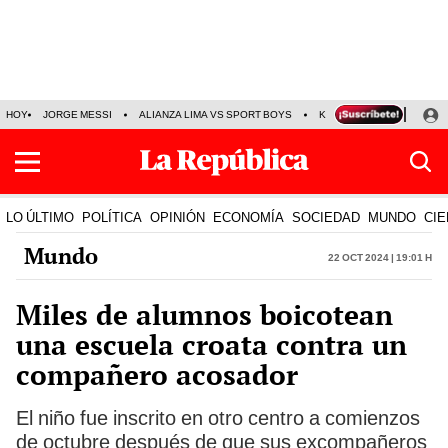
HOY
JORGE MESSI
ALIANZA LIMA VS SPORT BOYS
KENJI FUJIMORI
PRE
LO ÚLTIMO
POLÍTICA
OPINIÓN
ECONOMÍA
SOCIEDAD
MUNDO
CIE
Mundo
22 Oct 2024 | 19:01 h
Miles de alumnos boicotean
una escuela croata contra un
compañero acosador
El niño fue inscrito en otro centro a comienzos
de octubre después de que sus excompañeros