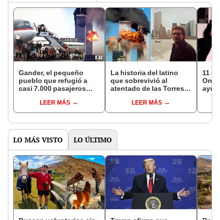
Gander, el pequeño
La historia del latino
11 de
pueblo que refugió a
que sobrevivió al
Ong, 
casi 7.000 pasajeros
atentado de las Torres
ayudó
afectados por los
Gemelas por llegar tarde
secu
LEER MÁS
LEER MÁS
atentados del 11 de
al trabajo
plen
septiembre
LO MÁS VISTO
LO ÚLTIMO