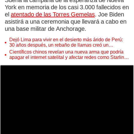
Suena la campana de la esperanza de Nueva
York en memoria de los casi 3.000 fallecidos en
el
atentado de las Torres Gemelas
. Joe Biden
asistirá a una ceremonia que llevará a cabo en
una base militar de Anchorage.
Dejó Lima para vivir en el desierto más árido de Perú:
30 años después, un rebaño de llamas creó un
sorprendente ecosistema
Científicos chinos revelan una nueva arma que podría
apagar el internet satelital y afectar redes como Starlink
de Elon Musk