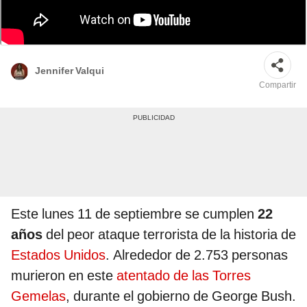
El presidente Joe Biden asistirá a una ceremonia en una base militar en
Anchorage. Foto: composición de Álvaro Lozano/La República/CNN
Jennifer Valqui
Compartir
Este lunes 11 de septiembre se cumplen
22
años
del peor ataque terrorista de la historia de
Estados Unidos
. Alrededor de 2.753 personas
murieron en este
atentado de
las Torres
Gemelas
, durante el gobierno de George Bush.