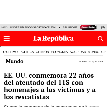
HOY
UNIVERSITARIO VS SPORTING CRISTAL
SINUANO RESULTADOS HOY
CA
LO ÚLTIMO
POLÍTICA
OPINIÓN
ECONOMÍA
SOCIEDAD
MUNDO
CIE
Mundo
11 Sep 2023 | 21:59 h
EE. UU. conmemora 22 años
del atentado del 11S con
homenajes a las víctimas y a
los rescatistas