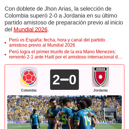
Con doblete de Jhon Arias, la selección de
Colombia superó 2-0 a Jordania en su último
partido amistoso de preparación previo al inicio
del
Mundial 2026
.
Perú vs España: fecha, hora y canal del partido
amistoso previo al Mundial 2026
Perú logra el primer triunfo de la era Mano Menezes:
remontó 2-1 ante Haití por el amistoso internacional de
fecha FIFA
2
0
Colombia
Jordania