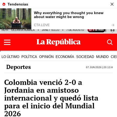
HOY
OLLANTA HUMALA
JANET TELLO
7 DE AGOSTO
TINKA RESULTADOS
LO ÚLTIMO
POLÍTICA
OPINIÓN
ECONOMÍA
SOCIEDAD
MUNDO
CIE
Deportes
07 Jun 2026 | 20:13 h
Colombia venció 2-0 a
Jordania en amistoso
internacional y quedó lista
para el inicio del Mundial
2026