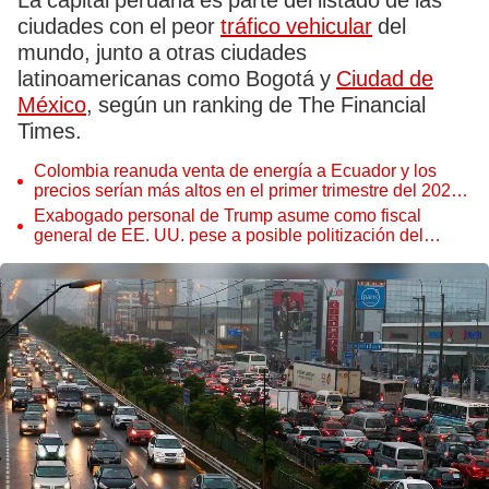
La capital peruana es parte del listado de las
ciudades con el peor
tráfico vehicular
del
mundo, junto a otras ciudades
latinoamericanas como Bogotá y
Ciudad de
México
, según un ranking de The Financial
Times.
Colombia reanuda venta de energía a Ecuador y los
precios serían más altos en el primer trimestre del 2027,
según Cenace
Exabogado personal de Trump asume como fiscal
general de EE. UU. pese a posible politización del
Departamento de Justicia