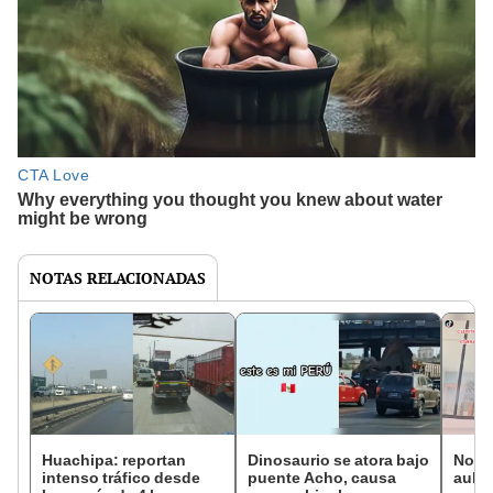
NOTAS RELACIONADAS
Huachipa: reportan
Dinosaurio se atora bajo
No lo
intenso tráfico desde
puente Acho, causa
aula 