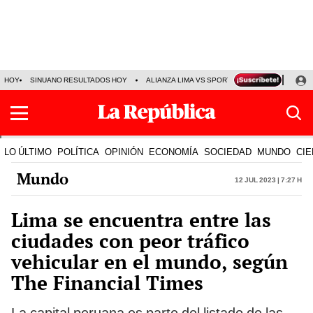
HOY
SINUANO RESULTADOS HOY
ALIANZA LIMA VS SPORT BOYS
JORGE MES
LO ÚLTIMO
POLÍTICA
OPINIÓN
ECONOMÍA
SOCIEDAD
MUNDO
CIE
Mundo
12 Jul 2023 | 7:27 h
Lima se encuentra entre las
ciudades con peor tráfico
vehicular en el mundo, según
The Financial Times