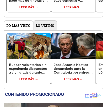
hace más de 4 horas en
caos vehicular y
escri
la vía Ramiro Prialé
usuarios reaccionan:
en ca
LEER MÁS
LEER MÁS
"Solo en Perú"
vícti
LO MÁS VISTO
LO ÚLTIMO
Buscan voluntarios sin
José Antonio Kast es
Emba
experiencia dispuestos
denunciado ante la
en P
a vivir gratis durante
Contraloría por entregar
López
una semana: para
cifras falsas sobre
a vis
LEER MÁS
LEER MÁS
cuidar caballos, burros
robos violentos en Chile
y otros animales
rescatados en un
refugio por 2 horas