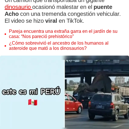
Un camión que transportaba un gigante
dinosaurio
ocasionó malestar en el
puente
Acho
con una tremenda congestión vehicular.
El video se hizo
viral
en TikTok.
Pareja encuentra una extraña garra en el jardín de su
casa: “Nos pareció prehistórico”
¿Cómo sobrevivió el ancestro de los humanos al
asteroide que mató a los dinosaurios?