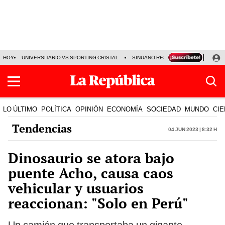
HOY
UNIVERSITARIO VS SPORTING CRISTAL
SINUANO RESULTADOS HOY
CA
LO ÚLTIMO
POLÍTICA
OPINIÓN
ECONOMÍA
SOCIEDAD
MUNDO
CIE
Tendencias
04 Jun 2023 | 8:32 h
Dinosaurio se atora bajo
puente Acho, causa caos
vehicular y usuarios
reaccionan: "Solo en Perú"