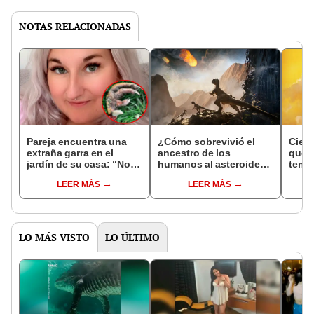
NOTAS RELACIONADAS
Pareja encuentra una
¿Cómo sobrevivió el
Cient
extraña garra en el
ancestro de los
que e
jardín de su casa: “Nos
humanos al asteroide
tenía
pareció prehistórico”
que mató a los
veían
LEER MÁS
LEER MÁS
dinosaurios?
LO MÁS VISTO
LO ÚLTIMO