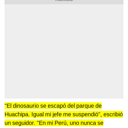
"El dinosaurio se escapó del parque de
Huachipa. Igual mi jefe me suspendió", escribió
un seguidor. "En mi Perú, uno nunca se