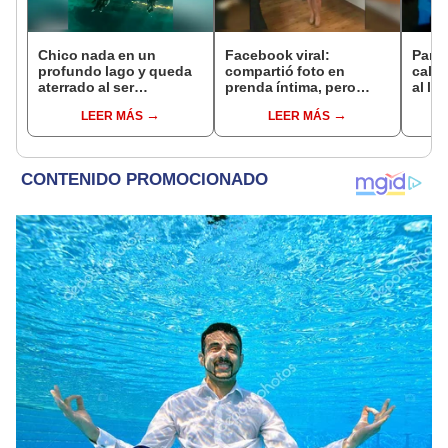
Chico nada en un
Facebook viral:
Parej
profundo lago y queda
compartió foto en
calle,
aterrado al ser
prenda íntima, pero
al le
sorprendido por una
sufrió un descuido
desc
LEER MÁS
LEER MÁS
extraña criatura [VIDEO]
manc