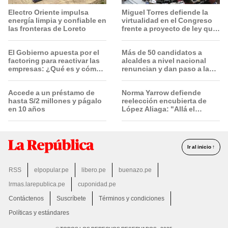
Electro Oriente impulsa
Miguel Torres defiende la
energía limpia y confiable en
virtualidad en el Congreso
las fronteras de Loreto
frente a proyecto de ley que
plantea la presencialidad
El Gobierno apuesta por el
Más de 50 candidatos a
factoring para reactivar las
alcaldes a nivel nacional
empresas: ¿Qué es y cómo
renuncian y dan paso a la
funciona?
reelección encubierta
Accede a un préstamo de
Norma Yarrow defiende
hasta S/2 millones y págalo
reelección encubierta de
en 10 años
López Aliaga: "Allá el
Jurado que se deja sacar la
vuelta"
Ir al inicio ↑
RSS
elpopular.pe
libero.pe
buenazo.pe
lrmas.larepublica.pe
cuponidad.pe
Contáctenos
Suscríbete
Términos y condiciones
Políticas y estándares