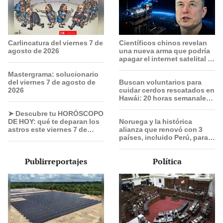
Carlincatura del viernes 7 de
Científicos chinos revelan
agosto de 2026
una nueva arma que podría
apagar el internet satelital y
afectar redes como Starlink
Mastergrama: solucionario
de Elon Musk
del viernes 7 de agosto de
Buscan voluntarios para
2026
cuidar cerdos rescatados en
Hawái: 20 horas semanales,
alojamiento gratis y sin
➤ Descubre tu HORÓSCOPO
experiencia previa
DE HOY: qué te deparan los
Noruega y la histórica
astros este viernes 7 de
alianza que renovó con 3
agosto, según Jhan
países, incluido Perú, para
Sandoval
frenar la deforestación de la
Amazonía al 2030
Publirreportajes
Política