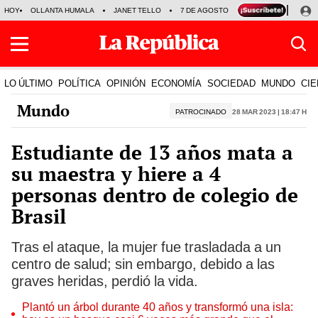
HOY
OLLANTA HUMALA
JANET TELLO
7 DE AGOSTO
TINKA RESULTADOS
LO ÚLTIMO
POLÍTICA
OPINIÓN
ECONOMÍA
SOCIEDAD
MUNDO
CIE
Mundo
PATROCINADO
28 Mar 2023 | 18:47 h
Estudiante de 13 años mata a
su maestra y hiere a 4
personas dentro de colegio de
Brasil
Tras el ataque, la mujer fue trasladada a un
centro de salud; sin embargo, debido a las
graves heridas, perdió la vida.
Plantó un árbol durante 40 años y transformó una isla: