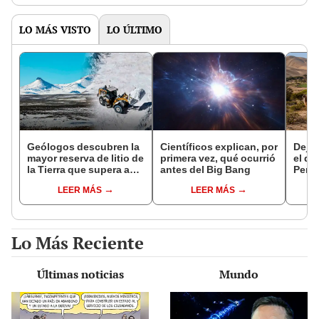
LO MÁS VISTO
LO ÚLTIMO
Geólogos descubren la
Científicos explican, por
Dejó 
mayor reserva de litio de
primera vez, qué ocurrió
el de
la Tierra que supera a
antes del Big Bang
Perú:
Bolivia y China: está en
un re
LEER MÁS
LEER MÁS
un supervolcán y su
creó
extracción iniciaría en 2
ecos
años
Lo Más Reciente
Últimas noticias
Mundo