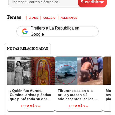
BRASIL
COLEGIO
ASESINATOS
Prefiero a La República en
Google
NOTAS RELACIONADAS
¿Quién fue Aurora
Tiburones salen a la
Mode
Cursino, artista plástica
orilla y atacan a 2
revel
que pintó toda su obra
adolescentes: se les
plata
mientras estaba en una
amputó un brazo y una
pedi
LEER MÁS
LEER MÁS
institución mental?
pierna
“Me 