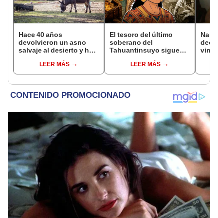
Hace 40 años
El tesoro del último
Narco
devolvieron un asno
soberano del
decap
salvaje al desierto y hoy
Tahuantinsuyo sigue
vincu
está ayudando a
oculto tras casi 500
Los 
LEER MÁS
LEER MÁS
reforestar el ecosistema
años: un documental
de forma natural
plantea una nueva
teoría