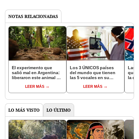
NOTAS RELACIONADAS
El experimento que
Los 3 ÚNICOS países
Las 
salió mal en Argentina:
del mundo que tienen
que s
liberaron este animal y
las 5 vocales en su
la de
ahora destruye los
nombre: América cuenta
pose
LEER MÁS
LEER MÁS
bosques milenarios de
con uno
simil
la Patagonia
LO MÁS VISTO
LO ÚLTIMO