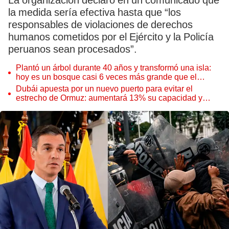
La organización declaró en un comunicado que
la medida sería efectiva hasta que “los
responsables de violaciones de derechos
humanos cometidos por el Ejército y la Policía
peruanos sean procesados”.
Plantó un árbol durante 40 años y transformó una isla:
hoy es un bosque casi 6 veces más grande que el
Parque de las Leyendas
Dubái apuesta por un nuevo puerto para evitar el
estrecho de Ormuz: aumentará 13% su capacidad y
reforzará el comercio mundial