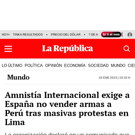
HOY
TINKA RESULTADOS
PRECIO DEL DÓLAR
7 DE AGOSTO
OLLANTA H
LO ÚLTIMO
POLÍTICA
OPINIÓN
ECONOMÍA
SOCIEDAD
MUNDO
CIE
Mundo
20 Ene 2023 | 18:32 h
Amnistía Internacional exige a
España no vender armas a
Perú tras masivas protestas en
Lima