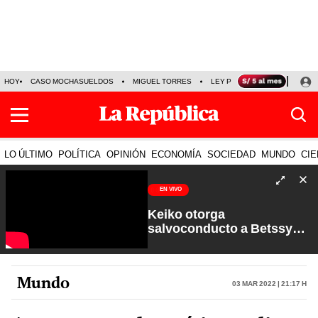
HOY
CASO MOCHASUELDOS
MIGUEL TORRES
LEY PULPÍN
PRECIO DEL
LO ÚLTIMO
POLÍTICA
OPINIÓN
ECONOMÍA
SOCIEDAD
MUNDO
CIE
EN VIVO
Keiko otorga
salvoconducto a Betssy
Chávez y renuevan
Petroperú | Sin Guion con
Rosa María Palacios
Mundo
03 Mar 2022 | 21:17 h