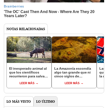
NOTAS RELACIONADAS
El inesperado animal al
La Amazonía escondía
Las 
que los científicos
algo tan grande que ni
que s
recurrieron para salvar
cinco siglos de
la de
la naturaleza: la
exploraciones lograron
pose
LEER MÁS
LEER MÁS
reintroducción de un
encontrarlo: el hallazgo
simil
asno salvaje está
podría cambiar todo lo
convirtiendo el desierto
que se sabía sobre su
en un paisaje con más
pasado
vida
LO MÁS VISTO
LO ÚLTIMO