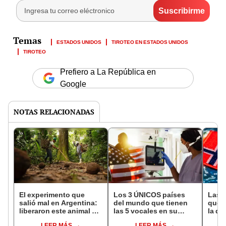
ESTADOS UNIDOS
TIROTEO EN ESTADOS UNIDOS
TIROTEO
Prefiero a La República en
Google
NOTAS RELACIONADAS
El experimento que
Los 3 ÚNICOS países
Las 
salió mal en Argentina:
del mundo que tienen
que s
liberaron este animal y
las 5 vocales en su
la de
ahora destruye los
nombre: América cuenta
pose
LEER MÁS
LEER MÁS