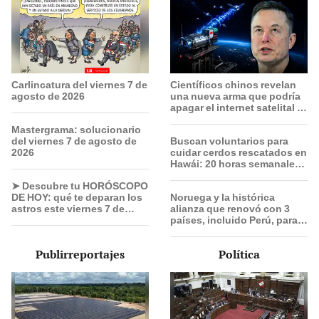
Carlincatura del viernes 7 de
Científicos chinos revelan
agosto de 2026
una nueva arma que podría
apagar el internet satelital y
afectar redes como Starlink
Mastergrama: solucionario
de Elon Musk
del viernes 7 de agosto de
Buscan voluntarios para
2026
cuidar cerdos rescatados en
Hawái: 20 horas semanales,
alojamiento gratis y sin
➤ Descubre tu HORÓSCOPO
experiencia previa
DE HOY: qué te deparan los
Noruega y la histórica
astros este viernes 7 de
alianza que renovó con 3
agosto, según Jhan
países, incluido Perú, para
Sandoval
frenar la deforestación de la
Amazonía al 2030
Publirreportajes
Política