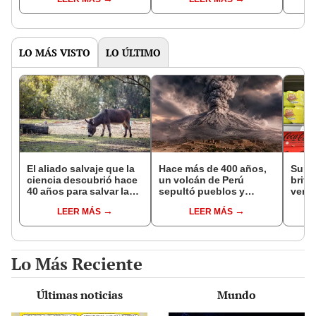
bosques milenarios de
con uno
simil
la Patagonia
LO MÁS VISTO
LO ÚLTIMO
El aliado salvaje que la
Hace más de 400 años,
Supe
ciencia descubrió hace
un volcán de Perú
britá
40 años para salvar la
sepultó pueblos y
venta
naturaleza: la
provocó uno de los
desa
LEER MÁS
LEER MÁS
reintroducción de un
veranos más fríos de la
asno salvaje está
historia: sigue bajo
convirtiendo el desierto
monitoreo
en un paisaje con más
Lo Más Reciente
vida
Últimas noticias
Mundo