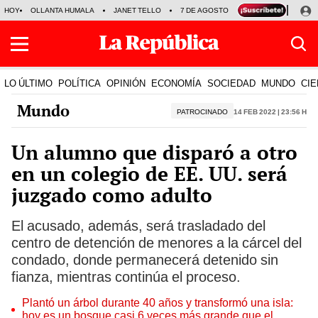
HOY
OLLANTA HUMALA
JANET TELLO
7 DE AGOSTO
TINKA RESULTADOS
LO ÚLTIMO
POLÍTICA
OPINIÓN
ECONOMÍA
SOCIEDAD
MUNDO
CIE
Mundo
PATROCINADO
14 Feb 2022 | 23:56 h
Un alumno que disparó a otro
en un colegio de EE. UU. será
juzgado como adulto
El acusado, además, será trasladado del
centro de detención de menores a la cárcel del
condado, donde permanecerá detenido sin
fianza, mientras continúa el proceso.
Plantó un árbol durante 40 años y transformó una isla:
hoy es un bosque casi 6 veces más grande que el