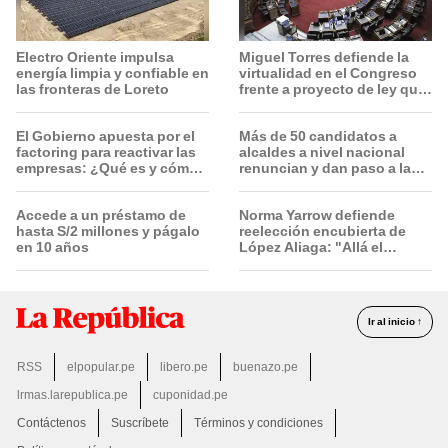
Electro Oriente impulsa
Miguel Torres defiende la
energía limpia y confiable en
virtualidad en el Congreso
las fronteras de Loreto
frente a proyecto de ley que
plantea la presencialidad
El Gobierno apuesta por el
Más de 50 candidatos a
factoring para reactivar las
alcaldes a nivel nacional
empresas: ¿Qué es y cómo
renuncian y dan paso a la
funciona?
reelección encubierta
Accede a un préstamo de
Norma Yarrow defiende
hasta S/2 millones y págalo
reelección encubierta de
en 10 años
López Aliaga: "Allá el
Jurado que se deja sacar la
vuelta"
Ir al inicio ↑
RSS
elpopular.pe
libero.pe
buenazo.pe
lrmas.larepublica.pe
cuponidad.pe
Contáctenos
Suscríbete
Términos y condiciones