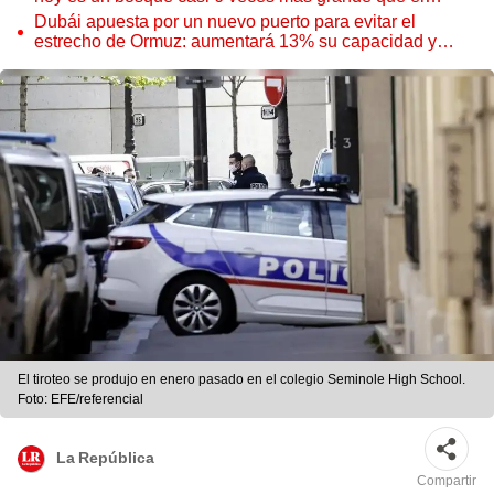
Parque de las Leyendas
Dubái apuesta por un nuevo puerto para evitar el
estrecho de Ormuz: aumentará 13% su capacidad y
reforzará el comercio mundial
El tiroteo se produjo en enero pasado en el colegio Seminole High School.
Foto: EFE/referencial
La República
Compartir