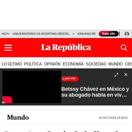
HOY
UNIVERSITARIO VS SPORTING CRISTAL
SINUANO RESULTADOS HOY
CA
LO ÚLTIMO
POLÍTICA
OPINIÓN
ECONOMÍA
SOCIEDAD
MUNDO
CIE
EN VIVO
Betssy Chávez en México y
su abogado habla en vivo |
Que No Se Te Olvide con
Carlos Cornejo
Mundo
11 Oct 2022 | 9:44 h