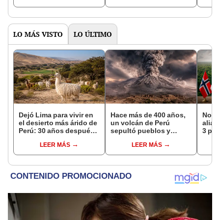
asno salvaje está
podría cambiar todo lo
convirtiendo el desierto
que se sabía sobre su
en un paisaje con más
pasado
vida
LO MÁS VISTO
LO ÚLTIMO
Dejó Lima para vivir en
Hace más de 400 años,
Norue
el desierto más árido de
un volcán de Perú
alian
Perú: 30 años después,
sepultó pueblos y
3 paí
un rebaño de llamas
provocó uno de los
para 
LEER MÁS
LEER MÁS
creó un sorprendente
veranos más fríos de la
defor
ecosistema
historia: sigue bajo
Amaz
monitoreo