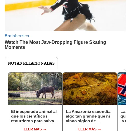
NOTAS RELACIONADAS
El inesperado animal al
La Amazonía escondía
Las 
que los científicos
algo tan grande que ni
que s
recurrieron para salvar
cinco siglos de
la de
la naturaleza: la
exploraciones lograron
pose
LEER MÁS
LEER MÁS
reintroducción de un
encontrarlo: el hallazgo
simil