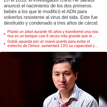
En el 2018, el investigador chino He Jiankui
anunció el nacimiento de los dos primeros
bebés a los que le modificó el ADN para
volverlos resistente al virus del sida. Este fue
destituido y condenado a tres años de cárcel.
Plantó un árbol durante 40 años y transformó una isla:
hoy es un bosque casi 6 veces más grande que el
Parque de las Leyendas
Dubái apuesta por un nuevo puerto para evitar el
estrecho de Ormuz: aumentará 13% su capacidad y
reforzará el comercio mundial