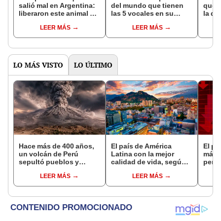
salió mal en Argentina:
del mundo que tienen
que s
liberaron este animal y
las 5 vocales en su
la de
ahora destruye los
nombre: América cuenta
pose
LEER MÁS
LEER MÁS
bosques milenarios de
con uno
simil
la Patagonia
LO MÁS VISTO
LO ÚLTIMO
Hace más de 400 años,
El país de América
El pa
un volcán de Perú
Latina con la mejor
más 
sepultó pueblos y
calidad de vida, según
pero 
provocó uno de los
informe de las Naciones
econ
LEER MÁS
LEER MÁS
veranos más fríos de la
Unidas: No es Uruguay
pode
historia: sigue bajo
ni Costa Rica
US$1
monitoreo