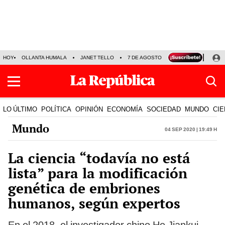
HOY
OLLANTA HUMALA
JANET TELLO
7 DE AGOSTO
TINKA RESULTADOS
LO ÚLTIMO
POLÍTICA
OPINIÓN
ECONOMÍA
SOCIEDAD
MUNDO
CIE
Mundo
04 Sep 2020 | 19:49 h
La ciencia “todavía no está
lista” para la modificación
genética de embriones
humanos, según expertos