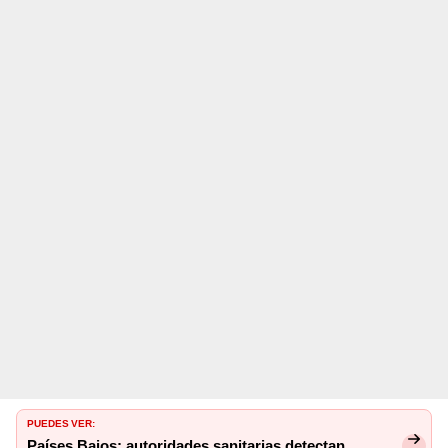
PUEDES VER:
Países Bajos: autoridades sanitarias detectan