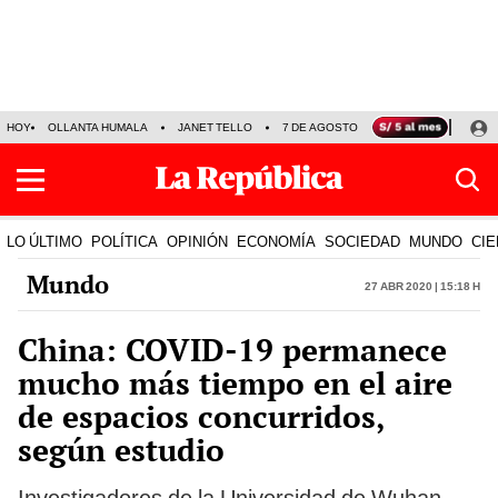
HOY
OLLANTA HUMALA
JANET TELLO
7 DE AGOSTO
TINKA RESULTADOS
LO ÚLTIMO
POLÍTICA
OPINIÓN
ECONOMÍA
SOCIEDAD
MUNDO
CIE
Mundo
27 Abr 2020 | 15:18 h
China: COVID-19 permanece
mucho más tiempo en el aire
de espacios concurridos,
según estudio