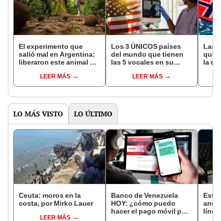
El experimento que
Los 3 ÚNICOS países
Las 
salió mal en Argentina:
del mundo que tienen
que s
liberaron este animal y
las 5 vocales en su
la de
ahora destruye los
nombre: América cuenta
pose
LEER MÁS
LEER MÁS
bosques milenarios de
con uno
simil
la Patagonia
LO MÁS VISTO
LO ÚLTIMO
Ceuta: moros en la
Banco de Venezuela
Esta
costa, por Mirko Lauer
HOY: ¿cómo puedo
anun
hacer el pago móvil por
línea
LEER MÁS
SMS y BDV en línea?
US$20