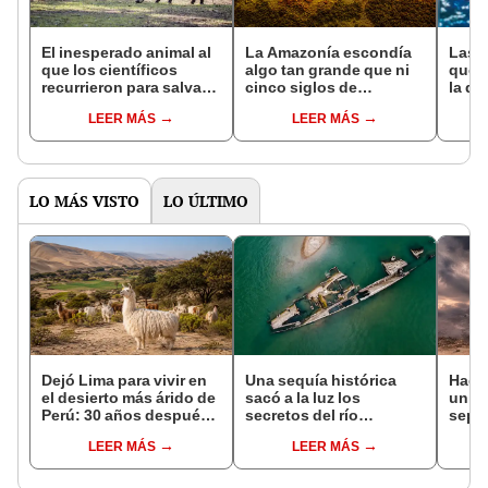
El inesperado animal al
La Amazonía escondía
Las 
que los científicos
algo tan grande que ni
que s
recurrieron para salvar
cinco siglos de
la de
la naturaleza: la
exploraciones lograron
pose
LEER MÁS
LEER MÁS
reintroducción de un
encontrarlo: el hallazgo
simil
asno salvaje está
podría cambiar todo lo
convirtiendo el desierto
que se sabía sobre su
en un paisaje con más
pasado
vida
LO MÁS VISTO
LO ÚLTIMO
Dejó Lima para vivir en
Una sequía histórica
Hace
el desierto más árido de
sacó a la luz los
un vo
Perú: 30 años después,
secretos del río
sepul
un rebaño de llamas
Danubio: barcos de la
prov
LEER MÁS
LEER MÁS
creó un sorprendente
Segunda Guerra
veran
ecosistema
Mundial, fósiles de
histo
mamut y más
moni