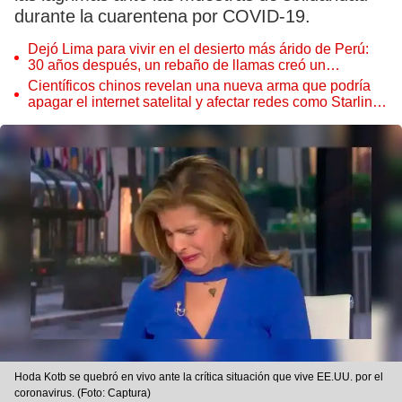
durante la cuarentena por COVID-19.
Dejó Lima para vivir en el desierto más árido de Perú:
30 años después, un rebaño de llamas creó un
sorprendente ecosistema
Científicos chinos revelan una nueva arma que podría
apagar el internet satelital y afectar redes como Starlink
de Elon Musk
Hoda Kotb se quebró en vivo ante la crítica situación que vive EE.UU. por el
coronavirus. (Foto: Captura)