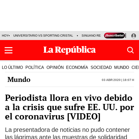
HOY
UNIVERSITARIO VS SPORTING CRISTAL
SINUANO RESULTADOS HOY
CA
LO ÚLTIMO
POLÍTICA
OPINIÓN
ECONOMÍA
SOCIEDAD
MUNDO
CIE
Mundo
03 Abr 2020 | 18:07 h
Periodista llora en vivo debido
a la crisis que sufre EE. UU. por
el coronavirus [VIDEO]
La presentadora de noticias no pudo contener
las lágrimas ante las muestras de solidaridad