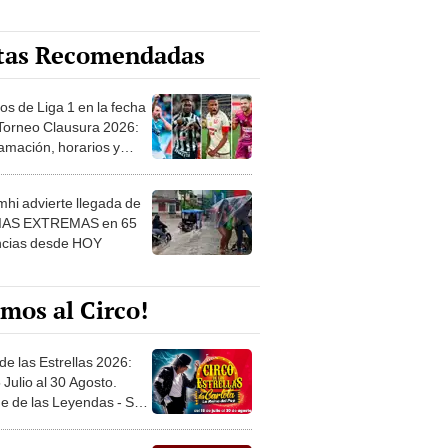
tas Recomendadas
os de Liga 1 en la fecha
 Torneo Clausura 2026:
amación, horarios y
 ver
hi advierte llegada de
IAS EXTREMAS en 65
ncias desde HOY
mos al Circo!
de las Estrellas 2026:
 Julio al 30 Agosto.
e de las Leyendas - San
l