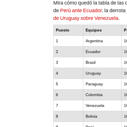
Mira cómo quedó la tabla de las 
de
Perú ante Ecuador
, la derrota
de Uruguay sobre Venezuela
.
Puesto
Equipos
P
1
Argentina
1
2
Ecuador
1
3
Brasil
1
4
Uruguay
1
5
Paraguay
1
6
Colombia
1
7
Venezuela
1
8
Bolivia
1