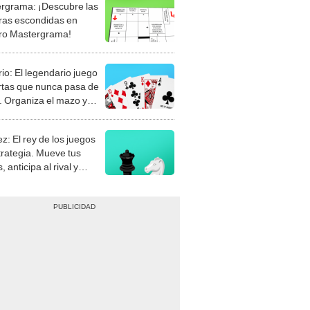
rgrama: ¡Descubre las
ras escondidas en
ro Mastergrama!
rio: El legendario juego
rtas que nunca pasa de
 Organiza el mazo y
stra tu habilidad.
z: El rey de los juegos
trategia. Mueve tus
, anticipa al rival y
gue el jaque mate.