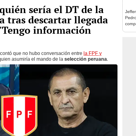
quién sería el DT de la
Jeffe
a tras descartar llegada
Pedro
compa
"Tengo información
Castil
Lima:
a contó que no hubo conversación entre
la FPF y
quien asumiría el mando de la
selección peruana
.