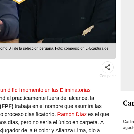
como DT de la selección peruana. Foto: composición LR/captura de
Compartir
a
un difícil momento en las Eliminatorias
ndial prácticamente fuera del alcance, la
Car
 (FPF)
trabaja en el nombre que asumirá las
o proceso clasificatorio.
Ramón Díaz
es el que
Carli
os días, pero no sería el único en carpeta. A
agost
exjugador de la Bicolor y Alianza Lima, dio a