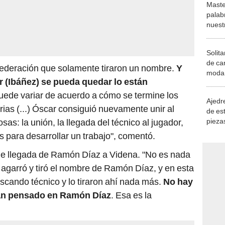
Maste
palab
nuest
Solita
de ca
Federación que solamente tiraron un nombre.
Y
moda.
r (Ibáñez) se pueda quedar lo están
demue
 puede variar de acuerdo a cómo se termine los
Ajedre
rias (...) Óscar consiguió nuevamente unir al
de es
piezas
as: la unión, la llegada del técnico al jugador,
consi
 para desarrollar un trabajo", comentó.
le llegada de Ramón Díaz a Videna. "No es nada
agarró y tiró el nombre de Ramón Díaz, y en esta
cando técnico y lo tiraron ahí nada más.
No hay
ían pensado en Ramón Díaz
. Esa es la