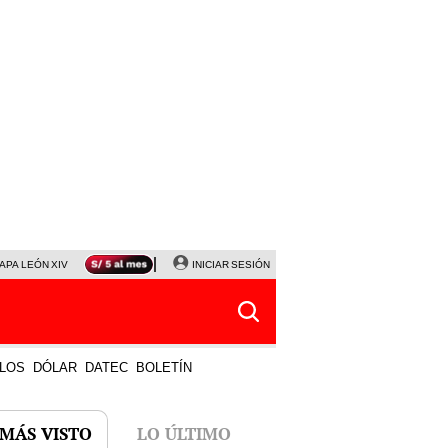
APA LEÓN XIV
NALDY SALDAÑA
INICIAR SESIÓN
LA BELLA LUZ
MAGALY MEDINA
HORÓS
LOS
DÓLAR
DATEC
BOLETÍN
 MÁS VISTO
LO ÚLTIMO