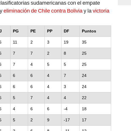
clasificatorias sudamericanas con el empate
 y
eliminación de Chile contra Bolivia
y la
victoria
J
PG
PE
PP
DF
Puntos
6
11
2
3
19
35
6
7
7
2
8
25
6
7
4
5
5
25
6
6
6
4
7
24
6
6
6
4
3
24
6
5
7
4
4
22
6
4
6
6
-4
18
6
5
2
9
-17
17