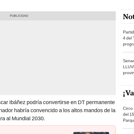
No
Partid
4 del
progr
dónde
Senam
LLUV
provi
¡Va
Óscar Ibáñez podría convertirse en DT permanente
Circo 
enador habría convencido a los altos mandos de la
del 15
ara al Mundial 2030.
Parqu
Migue