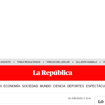
E AGOSTO
TINKA RESULTADOS
PRECIO DEL DÓLAR
OLLANTA HUMALA
P
N
ECONOMÍA
SOCIEDAD
MUNDO
CIENCIA
DEPORTES
ESPECTÁCU
16 Jun 2025 | 7:13 h
LO