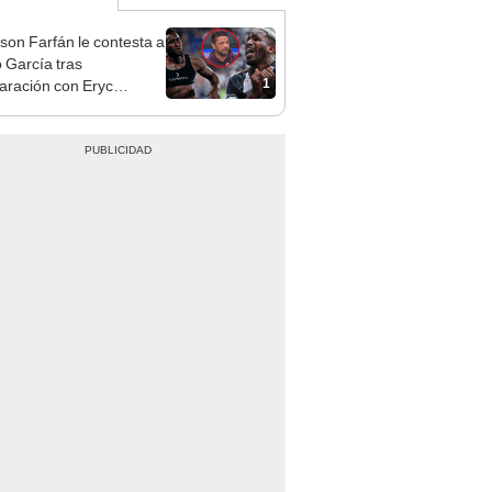
rson Farfán le contesta a
 García tras
1
ración con Eryc
lo en triunfo de Alianza
 "Mi gato estuvo..."