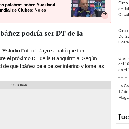
Circo
as palabras sobre Auckland
de Jul
undial de Clubes: No es
Círcul
Circo
Ibáñez podría ser DT de la
Del 2
Costa
 'Estudio Fútbol', Jayo señaló que tiene
re el próximo DT de la Blanquirroja. Según
Gran 
del 10
 de que Ibáñez deje de ser interino y tome las
en el
La Ca
17 de 
Mega 
Ju