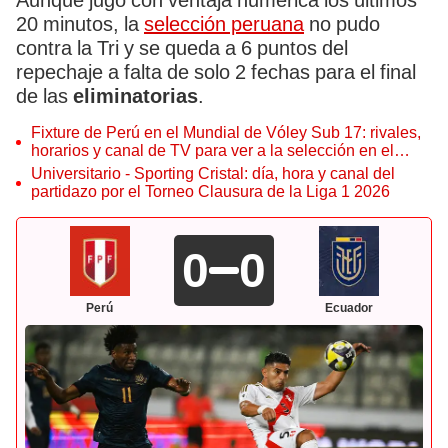
Aunque jugó con ventaja numérica los últimos
20 minutos, la
selección peruana
no pudo
contra la Tri y se queda a 6 puntos del
repechaje a falta de solo 2 fechas para el final
de las
eliminatorias
.
Fixture de Perú en el Mundial de Vóley Sub 17: rivales,
horarios y canal de TV para ver a la selección en el
torneo
Universitario - Sporting Cristal: día, hora y canal del
partidazo por el Torneo Clausura de la Liga 1 2026
0
0
Perú
Ecuador