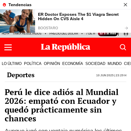
HOY
TINKA RESULTADOS
PRECIO DEL DÓLAR
7 DE AGOSTO
OLLANTA H
LO ÚLTIMO
POLÍTICA
OPINIÓN
ECONOMÍA
SOCIEDAD
MUNDO
CIE
Deportes
10 Jun 2025 | 23:29 h
Perú le dice adiós al Mundial
2026: empató con Ecuador y
quedó prácticamente sin
chances