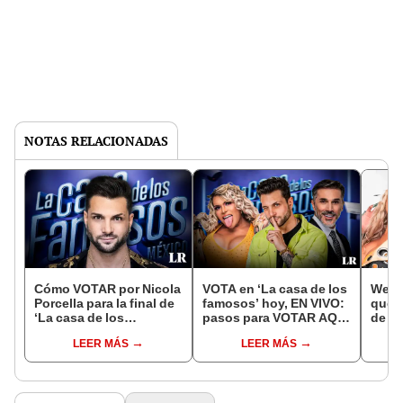
NOTAS RELACIONADAS
Cómo VOTAR por Nicola
VOTA en ‘La casa de los
Wend
Porcella para la final de
famosos’ hoy, EN VIVO:
qué g
‘La casa de los
pasos para VOTAR AQUÍ
de 23
famosos’: pasos para
por tu finalista favorito
gana 
LEER MÁS
LEER MÁS
emitir tu VOTO
los 