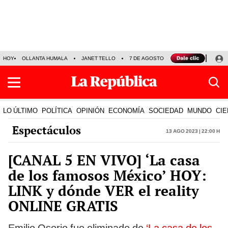
HOY
OLLANTA HUMALA
JANET TELLO
7 DE AGOSTO
TINKA RESULTADOS
LO ÚLTIMO
POLÍTICA
OPINIÓN
ECONOMÍA
SOCIEDAD
MUNDO
CIE
Espectáculos
13 Ago 2023 | 22:00 h
[CANAL 5 EN VIVO] ‘La casa
de los famosos México’ HOY:
LINK y dónde VER el reality
ONLINE GRATIS