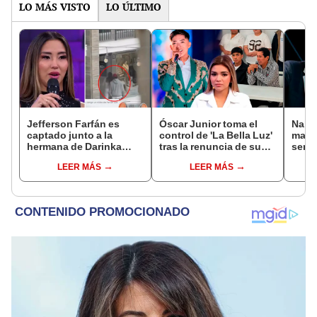
LO MÁS VISTO
LO ÚLTIMO
Jefferson Farfán es
Óscar Junior toma el
Naldy
captado junto a la
control de 'La Bella Luz'
mant
hermana de Darinka
tras la renuncia de su
senti
Ramírez mientras Xiomy
padre a la orquesta por
de La
LEER MÁS
LEER MÁS
Kanashiro trabajaba: “Él
caso Naldy Saldaña
denun
tiene sus…”
toca
pare