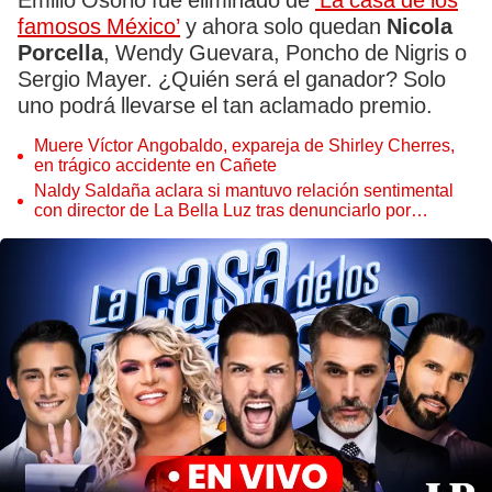
Emilio Osorio fue eliminado de
‘La casa de los
famosos México’
y ahora solo quedan
Nicola
Porcella
, Wendy Guevara, Poncho de Nigris o
Sergio Mayer. ¿Quién será el ganador? Solo
uno podrá llevarse el tan aclamado premio.
Muere Víctor Angobaldo, expareja de Shirley Cherres,
en trágico accidente en Cañete
Naldy Saldaña aclara si mantuvo relación sentimental
con director de La Bella Luz tras denunciarlo por
tocamientos: “Me parece muy bajo”