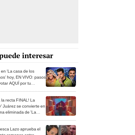
puede interesar
en ‘La casa de los
os’ hoy, EN VIVO: pasos
votar AQUÍ por tu
sta favorito
a la recta FINAL! La
y' Juárez se convierte en
ima eliminada de 'La
de los famosos'
esca Lazo aprueba el
nto romance entre