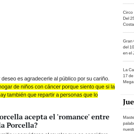
Circo
Del 2
Costa
Gran 
del 10
en el
La Ca
17 de 
deseo es agradecerle al público por su cariño.
Mega 
hogar de niños con cáncer porque siento que si la
hay también que repartir a personas que lo
Ju
orcella acepta el 'romance' entre
Maste
a Porcella?
palab
nuest