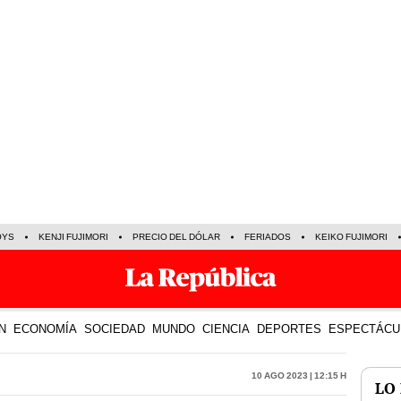
OYS
KENJI FUJIMORI
PRECIO DEL DÓLAR
FERIADOS
KEIKO FUJIMORI
N
ECONOMÍA
SOCIEDAD
MUNDO
CIENCIA
DEPORTES
ESPECTÁCU
10 Ago 2023 | 12:15 h
LO