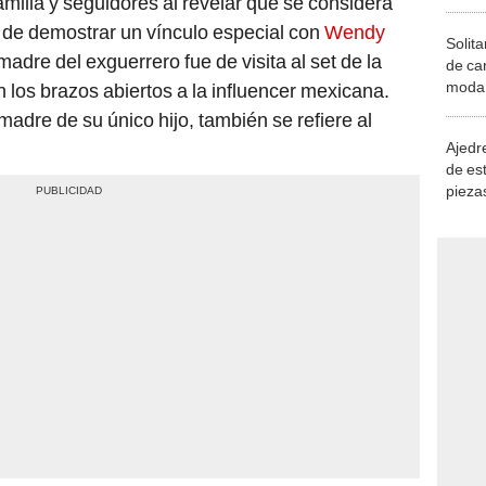
amilia y seguidores al revelar que se considera
de demostrar un vínculo especial con
Wendy
Solita
madre del exguerrero fue de visita al set de la
de ca
moda.
n los brazos abiertos a la influencer mexicana.
demue
madre de su único hijo, también se refiere al
Ajedre
de es
piezas
consi