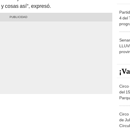
 y cosas así”, expresó.
Partid
4 del
progr
dónde
Senam
LLUV
provi
¡Va
Circo 
del 15
Parqu
Migue
Circo
de Jul
Círcul