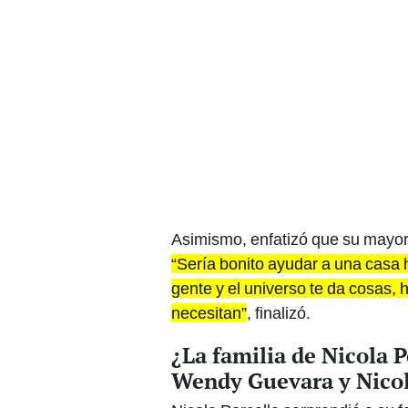
Asimismo, enfatizó que su mayor 
“Sería bonito ayudar a una casa 
gente y el universo te da cosas, 
necesitan”
, finalizó.
¿La familia de Nicola P
Wendy Guevara y Nicol