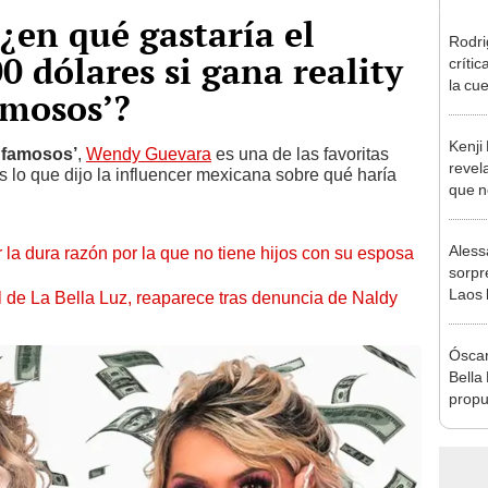
en qué gastaría el
Rodri
0 dólares si gana reality
críti
la cu
amosos’?
con s
a bus
Kenji
 famosos’
,
Wendy Guevara
es una de las favoritas
revela
s lo que dijo la influencer mexicana sobre qué haría
que n
espos
proces
Aless
 la dura razón por la que no tiene hijos con su esposa
sorpr
Laos 
 de La Bella Luz, reaparece tras denuncia de Naldy
supue
extra
Óscar
Bella
propu
tras 
tocam
tipo d