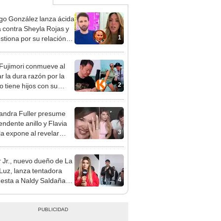
go González lanza ácida
ca contra Sheyla Rojas y
1
estiona por su relación
u hijo: "Te has dedicado
car marido millonario"
 Fujimori conmueve al
r la dura razón por la
2
o tiene hijos con su
a Erika Muñóz: "El
o judicial"
andra Fuller presume
endente anillo y Flavia
3
la expone al revelar
sta relación con joven
njero: "Es 'colágeno'"
 Jr., nuevo dueño de La
 Luz, lanza tentadora
4
esta a Naldy Saldaña
denuncia por
ientos: “Va a haber otro
e ley”