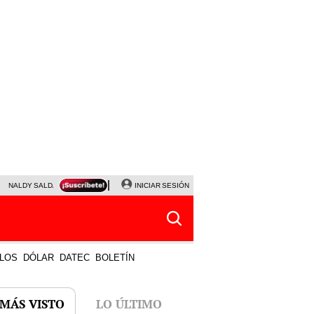
NALDY SALDAÑA
JAVIER MILEI
INICIAR SESIÓN
PARTIDOS DE HOY
HORÓSCOPO DE HOY
LOS
DÓLAR
DATEC
BOLETÍN
 MÁS VISTO
LO ÚLTIMO