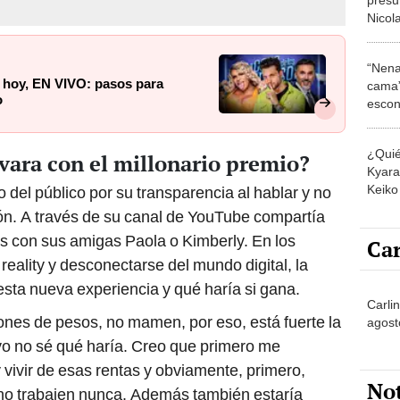
Nicol
vamos
“Nena
 hoy, EN VIVO: pasos para
cama”
o
escon
los E
¿Quié
ara con el millonario premio?
Kyara 
Keiko 
o del público por su transparencia al hablar y no
contra
ón. A través de su canal de YouTube compartía
s con sus amigas Paola o Kimberly. En los
Car
 reality y desconectarse del mundo digital, la
 esta nueva experiencia y qué haría si gana.
Carli
lones de pesos, no mamen, por eso, está fuerte la
agost
o no sé qué haría. Creo que primero me
 vivir de esas rentas y obviamente, primero,
No
no trabajen nunca. Además también estaría