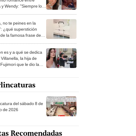
a y Wendy: "Siempre lo
 a apoyar"
, no te peines en la
: ¿qué superstición
de la famosa frase de
nanitos Verdes?
n es y a qué se dedica
Villanella, la hija de
Fujimori que le dio la
 a nivel nacional?
lincaturas
ncatura del sábado 8 de
o de 2026
tas Recomendadas