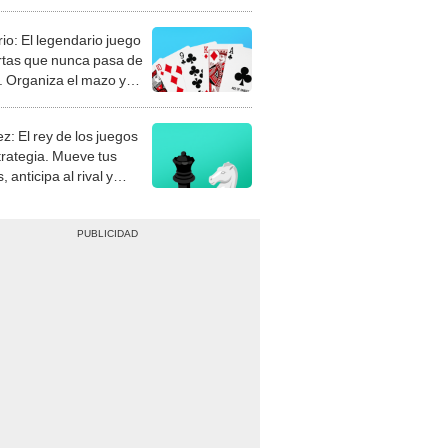
rio: El legendario juego
rtas que nunca pasa de
 Organiza el mazo y
stra tu habilidad.
z: El rey de los juegos
trategia. Mueve tus
, anticipa al rival y
gue el jaque mate.