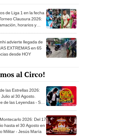
os de Liga 1 en la fecha
 Torneo Clausura 2026:
amación, horarios y
 ver
hi advierte llegada de
IAS EXTREMAS en 65
ncias desde HOY
mos al Circo!
de las Estrellas 2026:
 Julio al 30 Agosto.
e de las Leyendas - San
l
 Montecarlo 2026: Del 17
io hasta el 30 Agosto en
o Militar - Jesús María