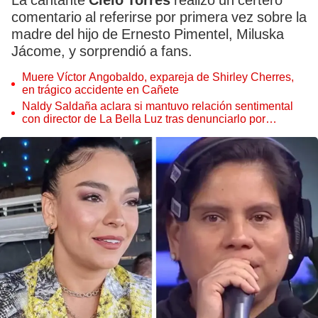
La cantante
Cielo Torres
realizó un certero
comentario al referirse por primera vez sobre la
madre del hijo de Ernesto Pimentel, Miluska
Jácome, y sorprendió a fans.
Muere Víctor Angobaldo, expareja de Shirley Cherres,
en trágico accidente en Cañete
Naldy Saldaña aclara si mantuvo relación sentimental
con director de La Bella Luz tras denunciarlo por
tocamientos: “Me parece muy bajo”