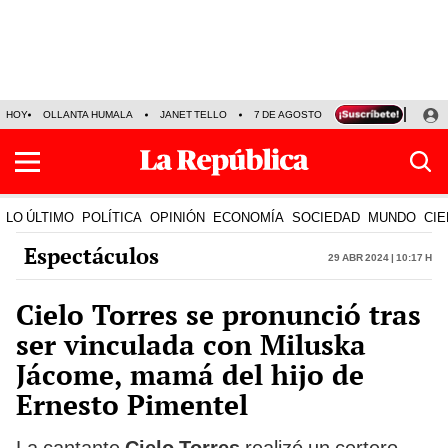
HOY
OLLANTA HUMALA
JANET TELLO
7 DE AGOSTO
TINKA RESULTADOS
LO ÚLTIMO
POLÍTICA
OPINIÓN
ECONOMÍA
SOCIEDAD
MUNDO
CIE
Espectáculos
29 Abr 2024 | 10:17 h
Cielo Torres se pronunció tras
ser vinculada con Miluska
Jácome, mamá del hijo de
Ernesto Pimentel