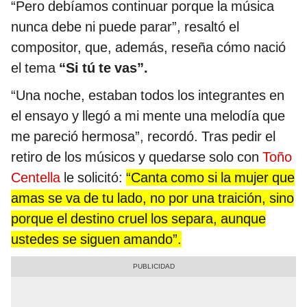
“Pero debíamos continuar porque la música
nunca debe ni puede parar”, resaltó el
compositor, que, además, reseña cómo nació
el tema
“Si tú te vas”.
“Una noche, estaban todos los integrantes en
el ensayo y llegó a mi mente una melodía que
me pareció hermosa”, recordó. Tras pedir el
retiro de los músicos y quedarse solo con
Toño
Centella
le solicitó:
“Canta como si la mujer que
amas se va de tu lado, no por una traición, sino
porque el destino cruel los separa, aunque
ustedes se siguen amando”.