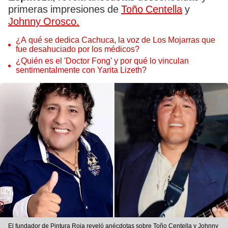
primeras impresiones de
Toño Centella
y
Johnny Orosco.
¿A qué se dedica Cachuca, la voz de Los Mojarras que
fue desahuciado por los médicos?
¿Quién es el 'Doctor Fong' y por qué lo vinculan
sentimentalmente con Yarita Lizeth?
El fundador de Pintura Roja reveló anécdotas sobre Toño Centella y Johnny