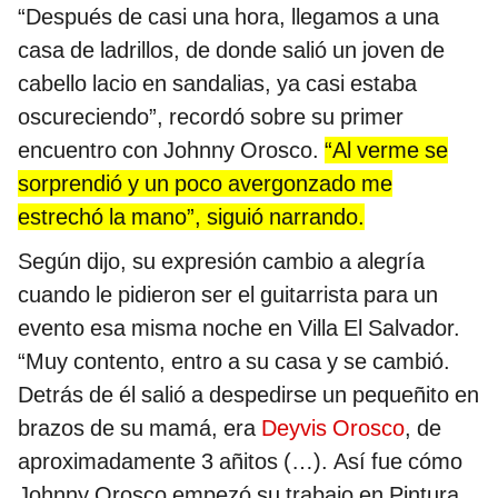
“Después de casi una hora, llegamos a una
casa de ladrillos, de donde salió un joven de
cabello lacio en sandalias, ya casi estaba
oscureciendo”, recordó sobre su primer
encuentro con Johnny Orosco.
“Al verme se
sorprendió y un poco avergonzado me
estrechó la mano”, siguió narrando.
Según dijo, su expresión cambio a alegría
cuando le pidieron ser el guitarrista para un
evento esa misma noche en Villa El Salvador.
“Muy contento, entro a su casa y se cambió.
Detrás de él salió a despedirse un pequeñito en
brazos de su mamá, era
Deyvis Orosco
, de
aproximadamente 3 añitos (…). Así fue cómo
Johnny Orosco empezó su trabajo en Pintura