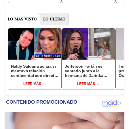
LO MÁS VISTO
LO ÚLTIMO
Naldy Saldaña aclara si
Jefferson Farfán es
Test
mantuvo relación
captado junto a la
presu
sentimental con director
hermana de Darinka
Óscar
de La Bella Luz tras
Ramírez mientras Xiomy
dueño
LEER MÁS
LEER MÁS
denunciarlo por
Kanashiro trabajaba: “Él
"Humi
tocamientos: “Me
tiene sus…”
parece muy bajo”