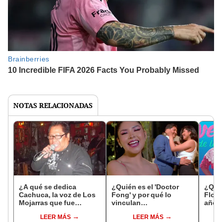
NOTAS RELACIONADAS
¿A qué se dedica
¿Quién es el 'Doctor
¿Quié
Cachuca, la voz de Los
Fong' y por qué lo
Flor 
Mojarras que fue
vinculan
años 
desahuciado por los
sentimentalmente con
LEER MÁS
LEER MÁS
médicos?
Yarita Lizeth?