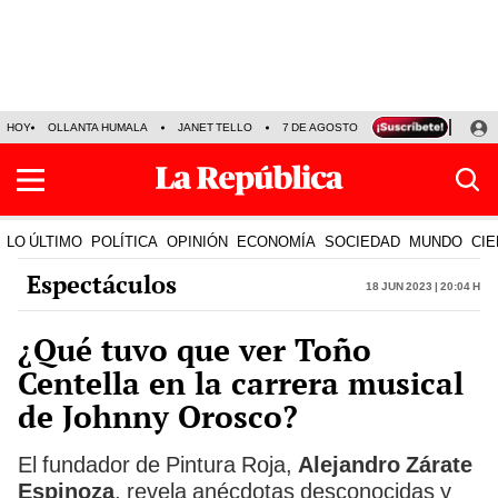
HOY
OLLANTA HUMALA
JANET TELLO
7 DE AGOSTO
TINKA RESULTADOS
LO ÚLTIMO
POLÍTICA
OPINIÓN
ECONOMÍA
SOCIEDAD
MUNDO
CIE
Espectáculos
18 Jun 2023 | 20:04 h
¿Qué tuvo que ver Toño
Centella en la carrera musical
de Johnny Orosco?
El fundador de Pintura Roja,
Alejandro Zárate
Espinoza
, revela anécdotas desconocidas y