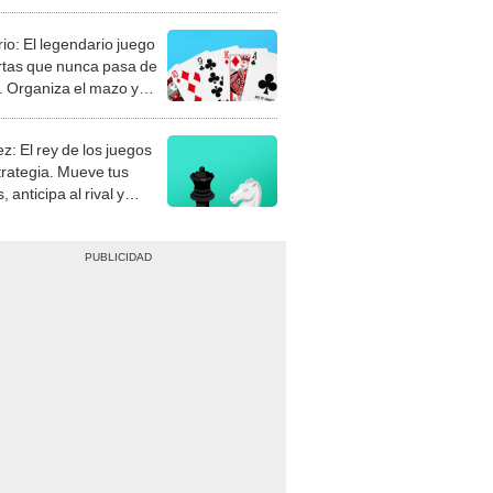
rio: El legendario juego
rtas que nunca pasa de
 Organiza el mazo y
stra tu habilidad.
z: El rey de los juegos
trategia. Mueve tus
, anticipa al rival y
gue el jaque mate.