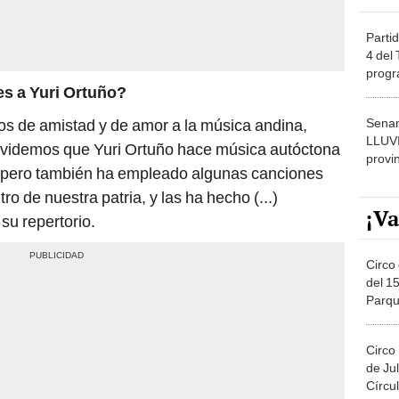
Partid
4 del
progr
s a Yuri Ortuño?
dónde
Senam
os de amistad y de amor a la música andina,
LLUV
lvidemos que Yuri Ortuño hace música autóctona
provi
e, pero también ha empleado algunas canciones
o de nuestra patria, y las ha hecho (...)
¡Va
u repertorio.
Circo 
del 15
Parqu
Migue
Circo
de Jul
Círcul