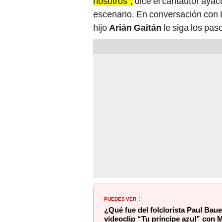
nosotros”,
dice el cantautor ayac
escenario. En conversación con L
hijo
Arián Gaitán
le siga los pas
PUEDES VER
:
¿Qué fue del folclorista Paul Bau
videoclip “Tu príncipe azul” con 