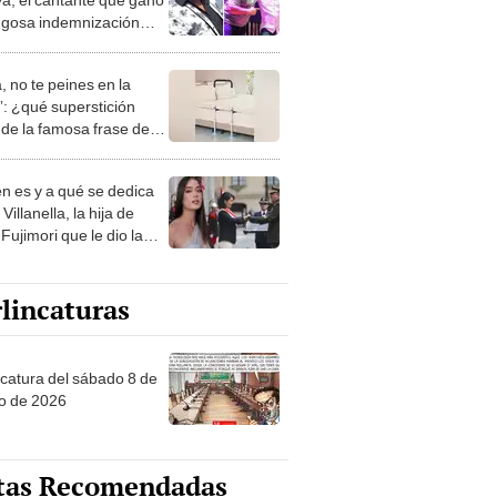
ugosa indemnización
a el Grupo 5?
, no te peines en la
: ¿qué superstición
de la famosa frase de
nanitos Verdes?
n es y a qué se dedica
Villanella, la hija de
Fujimori que le dio la
 a nivel nacional?
lincaturas
ncatura del sábado 8 de
o de 2026
tas Recomendadas