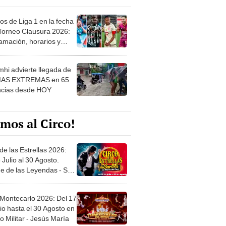
os de Liga 1 en la fecha
 Torneo Clausura 2026:
amación, horarios y
 ver
hi advierte llegada de
IAS EXTREMAS en 65
ncias desde HOY
mos al Circo!
de las Estrellas 2026:
 Julio al 30 Agosto.
e de las Leyendas - San
l
 Montecarlo 2026: Del 17
io hasta el 30 Agosto en
o Militar - Jesús María