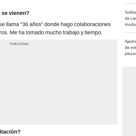
Solita
 se vienen?
de ca
se llama “36 años” donde hago colaboraciones
moda.
demue
eros. Me ha tomado mucho trabajo y tiempo.
Ajedre
de es
piezas
consi
itación?