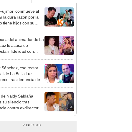
 Fujimori conmueve al
r la dura razón por la
1
o tiene hijos con su
a Erika Muñóz: "El
o judicial"
osa del animador de La
 Luz lo acusa de
2
sta infidelidad con
 Saldaña y expone
 Sánchez, exdirector
al de La Bella Luz,
3
rece tras denuncia de
 Saldaña con polémico
o: "Pido respetar la
 de Naldy Saldaña
nción de inocencia"
 su silencio tras
4
cia contra exdirector de
lla Luz: "Tiene todo mi
o"