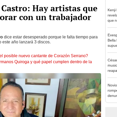
Castro: Hay artistas que
Kenji
orar con un trabajador
revela
que n
espos
proces
Exesp
ro
dice estar desesperado porque le falta tiempo para
Bella
o este año lanzará 3 discos.
supue
Naldy
el posible nuevo cantante de Corazón Serrano?
chats
César
rmanos Quiroga y qué papel cumplen dentro de la
music
reapa
Naldy
pedid
Novio
presu
rompe
denun
La Be
apoy