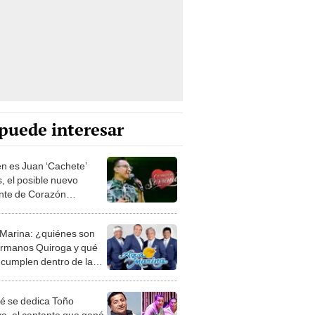
puede interesar
n es Juan ‘Cachete’
, el posible nuevo
nte de Corazón
no?
Marina: ¿quiénes son
ermanos Quiroga y qué
 cumplen dentro de la
sta?
é se dedica Toño
a, el cantante que ganó