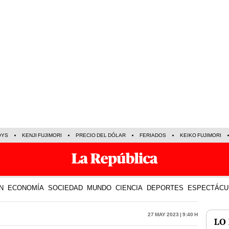
OYS
KENJI FUJIMORI
PRECIO DEL DÓLAR
FERIADOS
KEIKO FUJIMORI
N
ECONOMÍA
SOCIEDAD
MUNDO
CIENCIA
DEPORTES
ESPECTÁCU
27 May 2023 | 9:40 h
LO