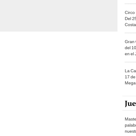
Circo
Del 2
Costa
Gran 
del 10
en el
La Ca
17 de 
Mega 
Ju
Maste
palab
nuest