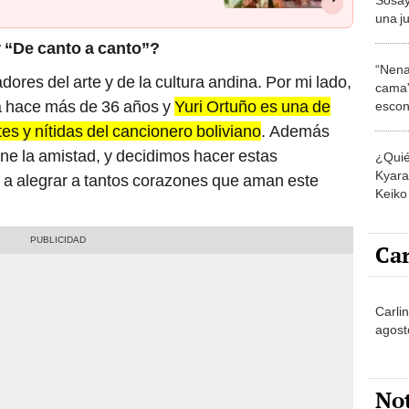
una j
contr
 “De canto a canto”?
“Nena
ores del arte y de la cultura andina. Por mi lado,
cama”
a hace más de 36 años y
Yuri Ortuño es una de
escon
los E
es y nítidas del cancionero boliviano
. Además
ne la amistad, y decidimos hacer estas
¿Quié
Kyara 
 a alegrar a tantos corazones que aman este
Keiko 
contra
Car
Carli
agost
No