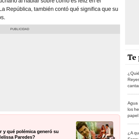
uchano al hablar sobre cómo es feliz en el
a República, también contó qué significa que su
os.
Te 
¿Quié
Reyes
canta
Serra
Agua 
los h
papel
orque
er y qué polémica generó su
¿A qu
Melissa Paredes?
Sosay