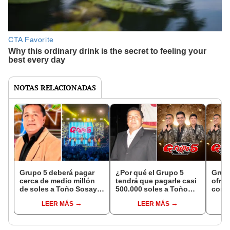
NOTAS RELACIONADAS
Grupo 5 deberá pagar
¿Por qué el Grupo 5
Grupo
cerca de medio millón
tendrá que pagarle casi
ofre
de soles a Toño Sosaya
500.000 soles a Toño
conc
por orden del Poder
Sosaya?
Tacn
LEER MÁS
LEER MÁS
Judicial