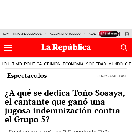
HOY
TINKA RESULTADOS
ALEJANDRO TOLEDO
KENJI FUJIMORI
PRECIO
LO ÚLTIMO
POLÍTICA
OPINIÓN
ECONOMÍA
SOCIEDAD
MUNDO
CIE
Espectáculos
18 May 2023 | 11:45 h
¿A qué se dedica Toño Sosaya,
el cantante que ganó una
jugosa indemnización contra
el Grupo 5?