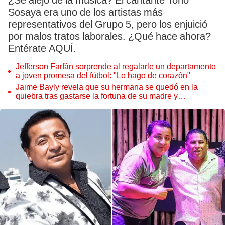
¿Se alejó de la música? El cantante Toño
Sosaya era uno de los artistas más
representativos del Grupo 5, pero los enjuició
por malos tratos laborales. ¿Qué hace ahora?
Entérate AQUÍ.
Jefferson Farfán sorprende al regalarle un departamento
a joven promesa del fútbol: "Lo hago de corazón"
Jaime Bayly revela que su hermana se quedó en la
quiebra tras gastarse la fortuna de su madre y
denunciarla: "Pedía más"