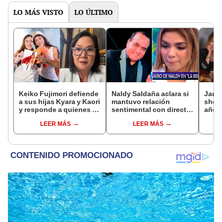
LO MÁS VISTO
LO ÚLTIMO
Keiko Fujimori defiende
Naldy Saldaña aclara si
Janet
a sus hijas Kyara y Kaori
mantuvo relación
shock
y responde a quienes la
sentimental con director
años 
llaman ‘suegra’ en vivo:
de La Bella Luz tras
empre
LEER MÁS
LEER MÁS
“No pueden decirme”
denunciarlo por
pleni
tocamientos: “Me
parece muy bajo”