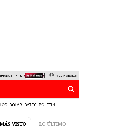
ERIADOS
KEIKO FUJIMORI
NALDY SALDAÑA
INICIAR SESIÓN
JAVIER MILEI
PARTIDOS DE
LOS
DÓLAR
DATEC
BOLETÍN
 MÁS VISTO
LO ÚLTIMO