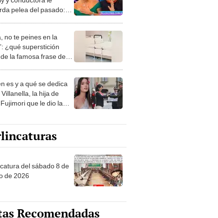
rda pelea del pasado:
mpecemos con eso”
, no te peines en la
: ¿qué superstición
de la famosa frase de
nanitos Verdes?
n es y a qué se dedica
Villanella, la hija de
Fujimori que le dio la
 a nivel nacional?
lincaturas
ncatura del sábado 8 de
o de 2026
tas Recomendadas