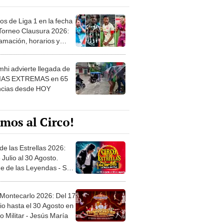
os de Liga 1 en la fecha
 Torneo Clausura 2026:
amación, horarios y
 ver
hi advierte llegada de
IAS EXTREMAS en 65
ncias desde HOY
mos al Circo!
de las Estrellas 2026:
 Julio al 30 Agosto.
e de las Leyendas - San
l
 Montecarlo 2026: Del 17
io hasta el 30 Agosto en
o Militar - Jesús María