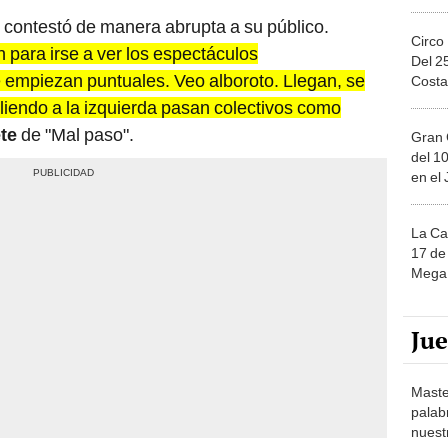
contestó de manera abrupta a su público.
Circo
para irse a ver los espectáculos
Del 2
 empiezan puntuales. Veo alboroto. Llegan, se
Costa
iendo a la izquierda pasan colectivos como
ete
de "Mal paso".
Gran 
del 10
en el
La Ca
17 de 
Mega 
Ju
Maste
palab
nuest