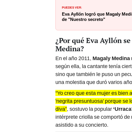
PUEDES VER:
Eva Ayllón logró que Magaly Medin
de "Nuestro secreto"
¿Por qué Eva Ayllón s
Medina?
En el año 2011,
Magaly Medina
según ella, la cantante tenía cier
sino que también le puso un pecul
una molestia que duró varios años 
"Yo creo que esta mujer es bien a
'negrita presuntuosa' porque se 
diva”
, sostuvo la popular
‘Urraca
intérprete criolla se comportó d
asistido a su concierto.