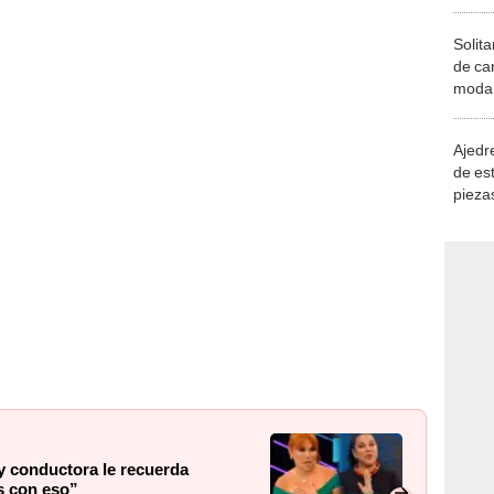
Solita
de ca
moda.
demue
Ajedre
de es
piezas
consi
 y conductora le recuerda
s con eso”