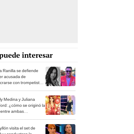
puede interesar
a Ranilla se defiende
ser acusada de
ucrarse con trompetista:
quivoqué como mujer”
y Medina y Juliana
ord: ¿cómo se originó la
 entre ambas
ctoras de TV?
llón visita el set de
y y conductora le