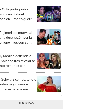
a Ortiz protagoniza
sión con Gabriel
1
es en ‘Esto es guerra’:
(Michael) lo hace, y tú
 Fujimori conmueve al
r la dura razón por la
2
o tiene hijos con su
a Erika Muñóz: "El
o judicial"
y Medina defiende a
 Saldaña tras revelarse
3
nto romance con
dor de La Bella Luz: "Es
s sucio"
 Schwarz comparte foto
 infancia y usuarios
4
 que se parece mucho a
a