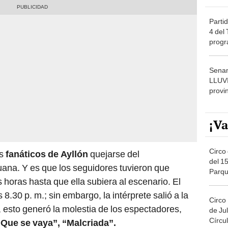
Partid
4 del
progr
dónde
Senam
LLUV
provi
¡Va
Circo 
os
fanáticos de Ayllón
quejarse del
del 15
uana. Y es que los seguidores tuvieron que
Parqu
 horas hasta que ella subiera al escenario. El
Migue
8.30 p. m.; sin embargo, la intérprete salió a la
Circo
, esto generó la molestia de los espectadores,
de Jul
Círcul
“Que se vaya”, “Malcriada”.