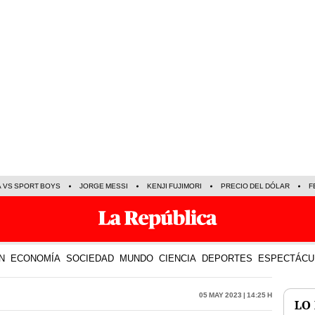
A VS SPORT BOYS
JORGE MESSI
KENJI FUJIMORI
PRECIO DEL DÓLAR
F
N
ECONOMÍA
SOCIEDAD
MUNDO
CIENCIA
DEPORTES
ESPECTÁCU
05 May 2023 | 14:25 h
LO