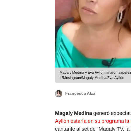
Magaly Medina y Eva Ayllón limaron aspereza
LR/Instagram/Magaly Medina/Eva Ayllón
Francesca Alza
Magaly Medina
generó expectati
Ayllón estaría en su programa la
cantante al set de “Magaly TV, la