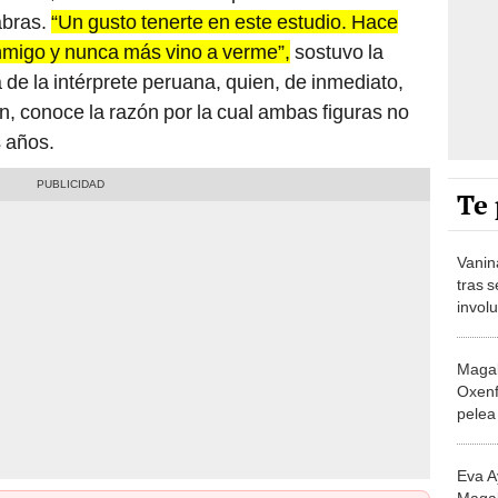
abras.
“Un gusto tenerte en este estudio. Hace
migo y nunca más vino a verme”,
sostuvo la
 de la intérprete peruana, quien, de inmediato,
n, conoce la razón por la cual ambas figuras no
s años.
Te 
Vanin
tras 
invol
“Me e
Magal
Oxenf
pelea
condu
Eva Ay
Magal