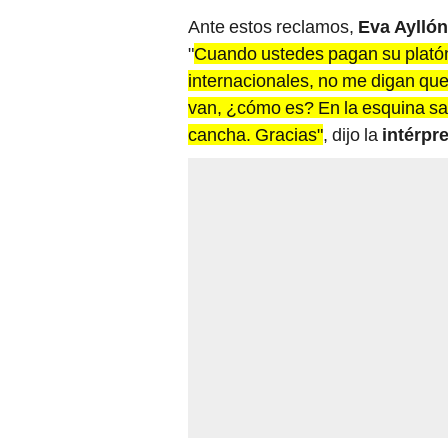
Ante estos reclamos,
Eva Ayllón
"
Cuando ustedes pagan su platón 
internacionales, no me digan que
van, ¿cómo es? En la esquina sal
cancha. Gracias"
, dijo la
intérpr