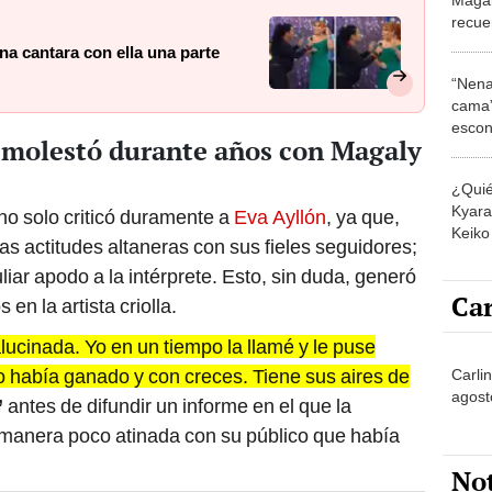
recue
“No e
a cantara con ella una parte
“Nena
cama”
escon
e molestó durante años con Magaly
los E
¿Quié
Kyara 
no solo criticó duramente a
Eva Ayllón
, ya que,
Keiko 
tas actitudes altaneras con sus fieles seguidores;
contra
iar apodo a la intérprete. Esto, sin duda, generó
Car
en la artista criolla.
lucinada. Yo en un tiempo la llamé y le puse
lo había ganado y con creces. Tiene sus aires de
Carli
agost
’
antes de difundir un informe en el que la
e manera poco atinada con su público que había
No