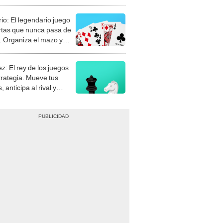
rio: El legendario juego
rtas que nunca pasa de
 Organiza el mazo y
stra tu habilidad.
z: El rey de los juegos
trategia. Mueve tus
, anticipa al rival y
gue el jaque mate.