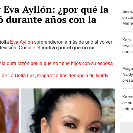
Eva Ayllón: ¿por qué la
Siren
tó durante años con la
discu
Menes
"Paul 
no...”
Kenji
riolla
Eva Ayllón
sorprendieron a más de uno al volver
revela
televisión. Conoce el
motivo por el que no se
que n
.
espos
 la dura razón por la que no tiene hijos con su esposa
proces
Magal
Naldy
 de La Bella Luz, reaparece tras denuncia de Naldy
presu
anima
lo má
Karen
de su
notan
su hij