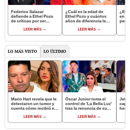
Federico Salazar
¿Cuál es la edad de
¿Eth
defiende a Ethel Pozo
Ethel Pozo y cuántos
en "
de críticas por ser
años de diferencia le
perso
multifacética: "Deberían
lleva a su esposo,
despi
LEER MÁS
LEER MÁS
de aplaudirla"
Julián Alexander?
Vice
LO MÁS VISTO
LO ÚLTIMO
Mario Hart revela que le
Óscar Junior toma el
Jeffe
detectaron un tumor y
control de 'La Bella Luz'
capta
cuenta cómo recibió el
tras la renuncia de su
herm
diagnóstico: "Dolores
padre a la orquesta por
Ramí
LEER MÁS
LEER MÁS
muy fuertes..."
caso Naldy Saldaña
Kanas
tien