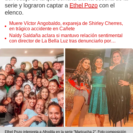
serie y lograron captar a
Ethel Pozo
con el
elenco.
Muere Víctor Angobaldo, expareja de Shirley Cherres,
en trágico accidente en Cañete
Naldy Saldaña aclara si mantuvo relación sentimental
con director de La Bella Luz tras denunciarlo por
tocamientos: “Me parece muy bajo”
Ethel Pozo interpreta a Afrodita en la serie "Maricucha 2". Foto:composición