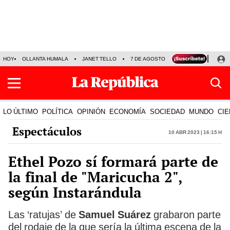
HOY
OLLANTA HUMALA
JANET TELLO
7 DE AGOSTO
TINKA RESULTADOS
LO ÚLTIMO
POLÍTICA
OPINIÓN
ECONOMÍA
SOCIEDAD
MUNDO
CIE
Espectáculos
10 Abr 2023 | 16:15 h
Ethel Pozo sí formará parte de
la final de "Maricucha 2",
según Instarándula
Las ‘ratujas’ de
Samuel Suárez
grabaron parte
del rodaje de la que sería la última escena de la