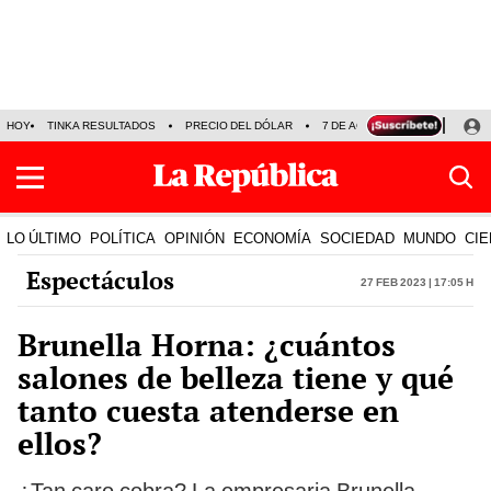
HOY
TINKA RESULTADOS
PRECIO DEL DÓLAR
7 DE AGOSTO
OLLANTA H
LO ÚLTIMO
POLÍTICA
OPINIÓN
ECONOMÍA
SOCIEDAD
MUNDO
CIE
Espectáculos
27 Feb 2023 | 17:05 h
Brunella Horna: ¿cuántos
salones de belleza tiene y qué
tanto cuesta atenderse en
ellos?