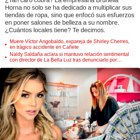
¿Tan caro cobra? La empresaria Brunella
Horna no solo se ha dedicado a multiplicar sus
tiendas de ropa, sino que enfocó sus esfuerzos
en poner salones de belleza a su nombre.
¿Cuántos locales tiene? Te decimos.
Muere Víctor Angobaldo, expareja de Shirley Cherres,
en trágico accidente en Cañete
Naldy Saldaña aclara si mantuvo relación sentimental
con director de La Bella Luz tras denunciarlo por
tocamientos: “Me parece muy bajo”