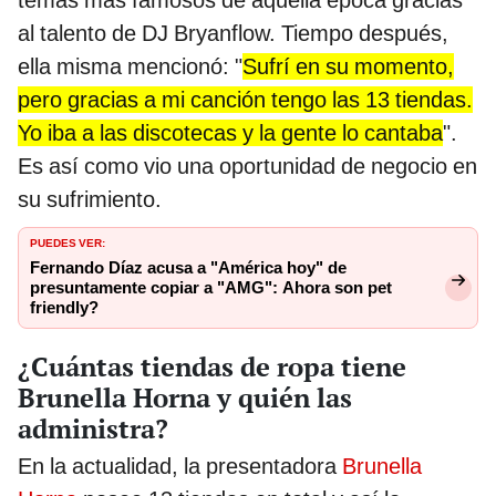
al talento de DJ Bryanflow. Tiempo después,
ella misma mencionó: "
Sufrí en su momento,
pero gracias a mi canción tengo las 13 tiendas.
Yo iba a las discotecas y la gente lo cantaba
".
Es así como vio una oportunidad de negocio en
su sufrimiento.
PUEDES VER:
Fernando Díaz acusa a "América hoy" de
presuntamente copiar a "AMG": Ahora son pet
friendly?
¿Cuántas tiendas de ropa tiene
Brunella Horna y quién las
administra?
En la actualidad, la presentadora
Brunella