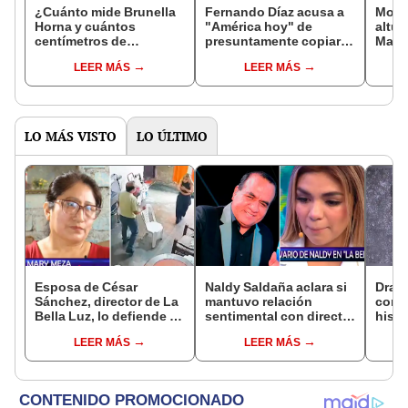
¿Cuánto mide Brunella
Fernando Díaz acusa a
Moles
Horna y cuántos
"América hoy" de
altur
centímetros de
presuntamente copiar a
Magal
diferencia le lleva a su
"AMG": Ahora son pet
con u
LEER MÁS
LEER MÁS
novio Richard Acuña?
friendly?
el p
LO MÁS VISTO
LO ÚLTIMO
Esposa de César
Naldy Saldaña aclara si
Drak
Sánchez, director de La
mantuvo relación
cono
Bella Luz, lo defiende y
sentimental con director
histo
asegura que él confesó
de La Bella Luz tras
con 
LEER MÁS
LEER MÁS
relación clandestina
denunciarlo por
con Naldy Saldaña:
tocamientos: “Me
"Hace dos años"
parece muy bajo”