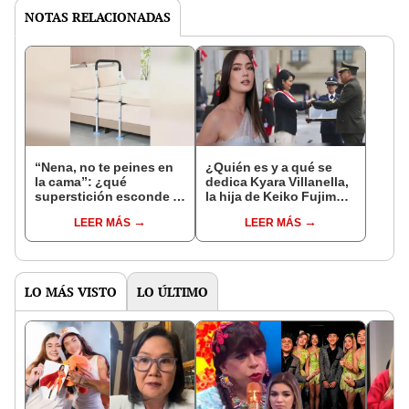
NOTAS RELACIONADAS
“Nena, no te peines en
¿Quién es y a qué se
la cama”: ¿qué
dedica Kyara Villanella,
superstición esconde la
la hija de Keiko Fujimori
famosa frase de los
que le dio la contra a
LEER MÁS
LEER MÁS
Enanitos Verdes?
nivel nacional?
LO MÁS VISTO
LO ÚLTIMO