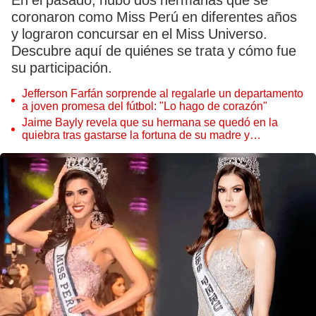
En el pasado, hubo dos hermanas que se
coronaron como Miss Perú en diferentes años
y lograron concursar en el Miss Universo.
Descubre aquí de quiénes se trata y cómo fue
su participación.
Jefferson Farfán sorprende al regalarle un departamento
a joven promesa del fútbol: "Lo hago de corazón"
Jaime Bayly revela que su hermana se quedó en la
quiebra tras gastarse la fortuna de su madre y
denunciarla: "Pedía más"