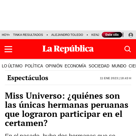
HOY
TINKA RESULTADOS
ALEJANDRO TOLEDO
KENJI FUJIMORI
PRECIO
LO ÚLTIMO
POLÍTICA
OPINIÓN
ECONOMÍA
SOCIEDAD
MUNDO
CIE
Espectáculos
11 Ene 2023 | 18:43 h
Miss Universo: ¿quiénes son
las únicas hermanas peruanas
que lograron participar en el
certamen?