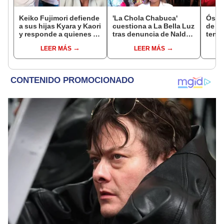
Keiko Fujimori defiende
'La Chola Chabuca'
Óscar
a sus hijas Kyara y Kaori
cuestiona a La Bella Luz
de La
y responde a quienes la
tras denuncia de Naldy
tenta
llaman ‘suegra’ en vivo:
y lanza urgente llamado:
Naldy
LEER MÁS
LEER MÁS
“No pueden decirme”
"Necesitamos justicia"
denu
tocam
haber