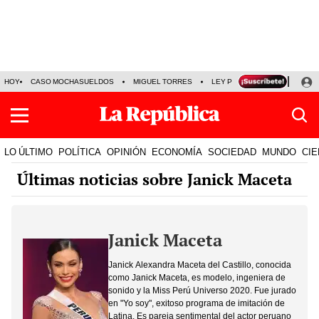
HOY
CASO MOCHASUELDOS
MIGUEL TORRES
LEY PULPÍN
PRECIO DEL
LO ÚLTIMO
POLÍTICA
OPINIÓN
ECONOMÍA
SOCIEDAD
MUNDO
CIE
Últimas noticias sobre Janick Maceta
Janick Maceta
Janick Alexandra Maceta del Castillo, conocida
como Janick Maceta, es modelo, ingeniera de
sonido y la Miss Perú Universo 2020. Fue jurado
en "Yo soy", exitoso programa de imitación de
Latina. Es pareja sentimental del actor peruano