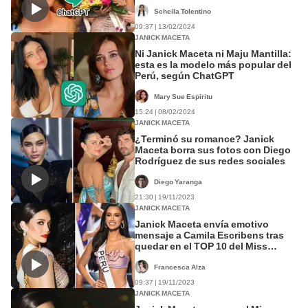
Maceta
Scheila Tolentino
09:37 | 13/02/2024
JANICK MACETA
Ni Janick Maceta ni Maju Mantilla:
esta es la modelo más popular del
Perú, según ChatGPT
Mary Sue Espiritu
15:24 | 08/02/2024
JANICK MACETA
¿Terminó su romance? Janick
Maceta borra sus fotos con Diego
Rodríguez de sus redes sociales
Diego Yaranga
21:30 | 19/11/2023
JANICK MACETA
Janick Maceta envía emotivo
mensaje a Camila Escribens tras
quedar en el TOP 10 del Miss
Universo 2023
Francesca Alza
09:37 | 19/11/2023
JANICK MACETA