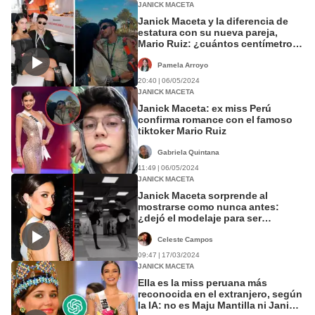
JANICK MACETA
Janick Maceta y la diferencia de
estatura con su nueva pareja,
Mario Ruiz: ¿cuántos centímetros
le lleva?
Pamela Arroyo
20:40 | 06/05/2024
JANICK MACETA
Janick Maceta: ex miss Perú
confirma romance con el famoso
tiktoker Mario Ruiz
Gabriela Quintana
11:49 | 06/05/2024
JANICK MACETA
Janick Maceta sorprende al
mostrarse como nunca antes:
¿dejó el modelaje para ser
luchadora?
Celeste Campos
09:47 | 17/03/2024
JANICK MACETA
Ella es la miss peruana más
reconocida en el extranjero, según
la IA: no es Maju Mantilla ni Janick