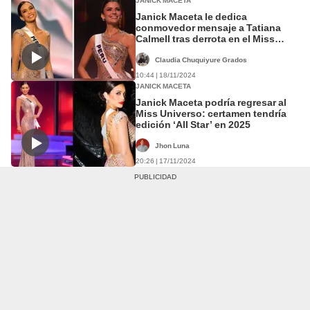
JANICK MACETA
Janick Maceta le dedica
conmovedor mensaje a Tatiana
Calmell tras derrota en el Miss
Universo: "Dejaste tu corazón"
Claudia Chuquiyure Grados
10:44 | 18/11/2024
JANICK MACETA
Janick Maceta podría regresar al
Miss Universo: certamen tendría
edición ‘All Star’ en 2025
Jhon Luna
20:26 | 17/11/2024