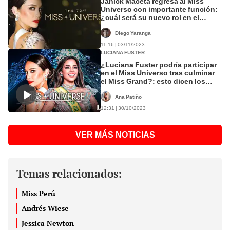
Janick Maceta regresa al Miss
Universo con importante función:
¿cuál será su nuevo rol en el
certamen?
Diego Yaranga
11:16 | 03/11/2023
LUCIANA FUSTER
¿Luciana Fuster podría participar
en el Miss Universo tras culminar
el Miss Grand?: esto dicen los
expertos
Ana Patiño
12:31 | 30/10/2023
VER MÁS NOTICIAS
Temas relacionados:
Miss Perú
Andrés Wiese
Jessica Newton