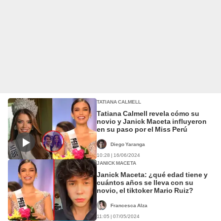
TATIANA CALMELL
Tatiana Calmell revela cómo su
novio y Janick Maceta influyeron
en su paso por el Miss Perú
Diego Yaranga
10:28 | 16/06/2024
JANICK MACETA
Janick Maceta: ¿qué edad tiene y
cuántos años se lleva con su
novio, el tiktoker Mario Ruiz?
Francesca Alza
11:05 | 07/05/2024