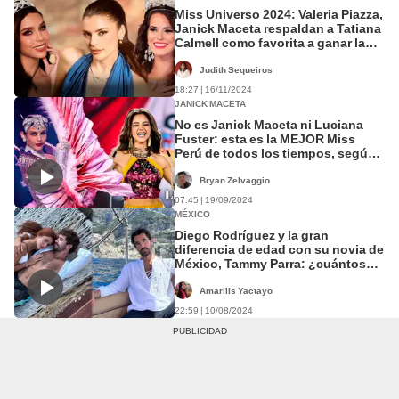
Miss Universo 2024: Valeria Piazza,
Janick Maceta respaldan a Tatiana
Calmell como favorita a ganar la
corona
Judith Sequeiros
18:27 | 16/11/2024
JANICK MACETA
No es Janick Maceta ni Luciana
Fuster: esta es la MEJOR Miss
Perú de todos los tiempos, según
la IA
Bryan Zelvaggio
07:45 | 19/09/2024
MÉXICO
Diego Rodríguez y la gran
diferencia de edad con su novia de
México, Tammy Parra: ¿cuántos
años le lleva?
Amarilis Yactayo
22:59 | 10/08/2024