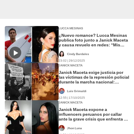
LUCCA MESINAS
¿Nuevo romance? Lucca Mesinas
publica foto junto a Janick Maceta
y causa revuelo en redes: “Mis
favoritos”
Cindy Bardales
23:02 | 29/12/2025
JANICK MACETA
Janick Maceta exige justicia por
las víctimas de la represión policial
durante la marcha nacional:
"Dignidad y democracia"
Luis Grimaldi
12:55 | 17/10/2025
JANICK MACETA
Janick Maceta expone a
influencers peruanos por callar
ante la grave crisis que enfrenta el
país: “Siguen con sus vidas
perfectas”
Jhon Luna